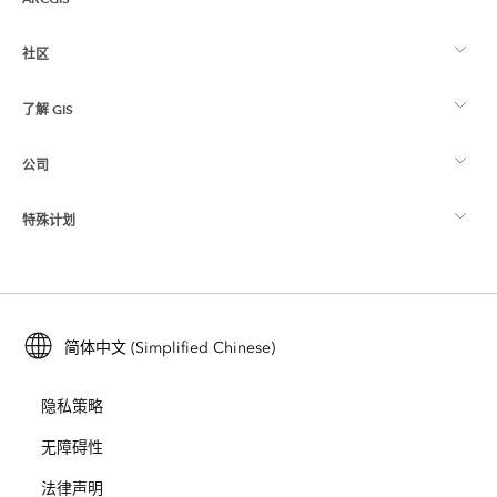
社区
ArcGIS 概览
了解 GIS
Esri 社区
制图
公司
什么是 GIS？
ArcGIS 博客
ArcGIS Pro
特殊计划
关于 Esri
位置智能
行业博客
ArcGIS Enterprise
ArcGIS for Personal Use
联系我们
培训
用户研究和测试
ArcGIS Online
ArcGIS for Student Use
简体中文 (Simplified Chinese)
招贤纳士
ArcUser
Esri 年轻专家关系网
开发者技术
保护
隐私策略
开放视野
ArcNews
活动
ArcGIS Location Platform
无障碍性
灾难响应
合作伙伴
ArcWatch
法律声明
Esri Store