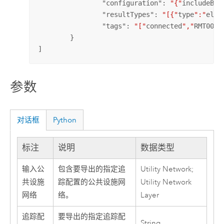
		"
configuration
": 
"{"
includeBar
		"
resultTypes
": 
"[{"
type
":"
elem
		"
tags
": 
"["
connected
","
RMT002
"
	}

]
参数
对话框
Python
标注
说明
数据类型
输入公
包含要导出的指定追
Utility Network;
共设施
踪配置的公共设施网
Utility Network
网络
络。
Layer
追踪配
要导出的指定追踪配
String