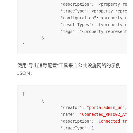
		"description": "<property representing the description of the named trace configuration>",

		"traceType": <property representing the trace type>,

		"configuration": <property representing the collection of trace configuration parameters>,

		"resultTypes": "[<property representing the types of results to return>]",

		"tags": "<property representing user provided tags>"

	}

]
使用“导出追踪配置”工具来自公共设施网络的示例
JSON：
[

	{

		"
creator
": 
"portaladmin_un"
,

		"
name
": 
"Connected_RMT002_A"
,

		"
description
": 
"Connected trac
		"
traceType
": 
1
,
