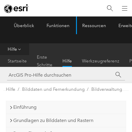
Überblick
Funktionen
Ressourcen
Erwei
ArcGIS Pro
Menu
Hilfe
Erste
Startseite
Hilfe
Werkzeugreferenz
P
Schritte
Hilfe
Bilddaten und Fernerkundung
Bildverwaltung
Einführung
Grundlagen zu Bilddaten und Rastern