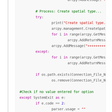
# Process: Create spatial type...
try
:

		print(
"Create spatial type...\
		arcpy.management.CreateSpatialType(input_database=Connection_File_Name_full_path, sde_user_password=password, tablespace_name=tablespace, st_shape_library_path=lib_path)

for
 i 
in
 range(arcpy.GetMessage
			arcpy.AddReturnMessage(i)

		arcpy.AddMessage(
"+++++++++\n"
except
:

for
 i 
in
 range(arcpy.GetMessage
			arcpy.AddReturnMessage(i)

if
 os.path.exists(Connection_File_Name_
		os.remove(Connection_File_Name_full_path)

#Check if no value entered for option	
except
 SystemExit 
as
 e:

if
 e.code == 
2
:

		parser.usage = 
""