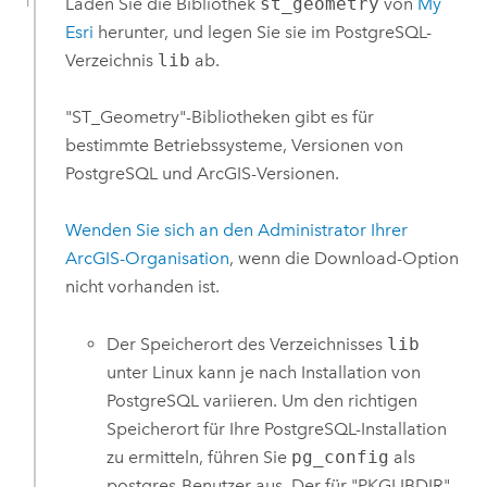
Laden Sie die Bibliothek
st_geometry
von
My
Esri
herunter, und legen Sie sie im
PostgreSQL
-
Verzeichnis
lib
ab.
"ST_Geometry"-Bibliotheken gibt es für
bestimmte Betriebssysteme, Versionen von
PostgreSQL
und ArcGIS-Versionen.
Wenden Sie sich an den Administrator Ihrer
ArcGIS-Organisation
, wenn die Download-Option
nicht vorhanden ist.
Der Speicherort des Verzeichnisses
lib
unter
Linux
kann je nach Installation von
PostgreSQL
variieren. Um den richtigen
Speicherort für Ihre
PostgreSQL
-Installation
zu ermitteln, führen Sie
pg_config
als
postgres-Benutzer aus. Der für "PKGLIBDIR"