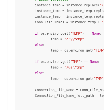
	instance_temp = instance.replace(
"\\"
,
	instance_temp = instance_temp.replace(
	instance_temp = instance_temp.replace(
	Conn_File_NameT = instance_temp + 
"_"
 
if
 os.environ.get(
"TEMP"
) == 
None
:

		temp = 
"c:\\temp"
else
:

		temp = os.environ.get(
"TEMP"
)

if
 os.environ.get(
"TMP"
) == 
None
:

		temp = 
"/usr/tmp"
else
:

		temp = os.environ.get(
"TMP"
)  

	Connection_File_Name = Conn_File_NameT
	Connection_File_Name_full_path = temp