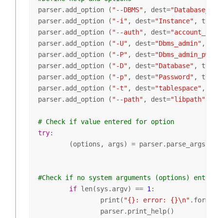
parser.add_option (
"--DBMS"
, dest=
"Database_ty
parser.add_option (
"-i"
, dest=
"Instance"
, type
parser.add_option (
"--auth"
, dest=
"account_aut
parser.add_option (
"-U"
, dest=
"Dbms_admin"
, ty
parser.add_option (
"-P"
, dest=
"Dbms_admin_pwd"
parser.add_option (
"-D"
, dest=
"Database"
, type
parser.add_option (
"-p"
, dest=
"Password"
, type
parser.add_option (
"-t"
, dest=
"tablespace"
, ty
parser.add_option (
"--path"
, dest=
"libpath"
, t
# Check if value entered for option
try
:

	(options, args) = parser.parse_args()

#Check if no system arguments (options) entere
if
 len(sys.argv) == 
1
:

		print(
"{}: error: {}\n"
.format
		parser.print_help()
