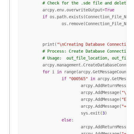
# Check for the .sde file and delete i
	arcpy.env.overwriteOutput=
True
if
 os.path.exists(Connection_File_Name_
		os.remove(Connection_File_Name_full_path)

	print(
"\nCreating Database Connection 
# Process: Create Database Connection 
# Usage:  out_file_location, out_file_
	arcpy.management.CreateDatabaseConnec
for
 i 
in
 range(arcpy.GetMessageCount())
if
"000565"
in
 arcpy.GetMessag
			arcpy.AddReturnMessage(i)

			arcpy.AddMessage(
"\n++
			arcpy.AddMessage(
"Exit
			arcpy.AddMessage(
"++++
			sys.exit(
3
)            
else
:

			arcpy.AddReturnMessage(i)

			arcpy.AddMessage(
"++++