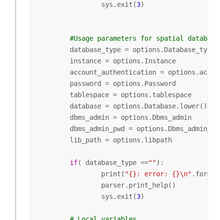
		sys.exit(
3
)

#Usage parameters for spatial database
	database_type = options.Database_type.upper()

	instance = options.Instance

	account_authentication = options.account_authentication.upper()

	password = options.Password 

	tablespace = options.tablespace

	database = options.Database.lower()

	dbms_admin = options.Dbms_admin

	dbms_admin_pwd = options.Dbms_admin_pwd

	lib_path = options.libpath

if
( database_type ==
""
):	

		print(
"{}: error: {}\n"
.format
		parser.print_help()

		sys.exit(
3
)		

# Local variables