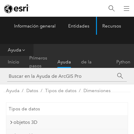
Información general
Entidades
Recursos
ArcGIS Pro
Menu
Ayuda
Referencia
Primeros
Inicio
Ayuda
de la
Python
pasos
herramienta
Ayuda
Datos
Tipos de datos
Dimensiones
Tipos de datos
objetos 3D