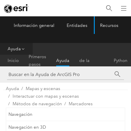
Información general
Entidades
Recursos
ArcGIS Pro
Menu
Ayuda
Referencia
Primeros
Inicio
Ayuda
de la
Python
pasos
herramienta
Ayuda
Mapas y escenas
Interactuar con mapas y escenas
Métodos de navegación
Marcadores
Navegación
Navegación en 3D