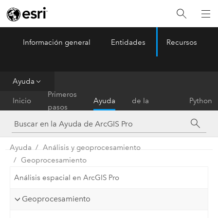
Información general
Entidades
Recursos
ArcGIS Pro
Menu
Ayuda
Referencia
Primeros
Inicio
Ayuda
de la
Python
pasos
herramienta
Ayuda
Análisis y geoprocesamiento
Geoprocesamiento
Análisis espacial en ArcGIS Pro
Geoprocesamiento