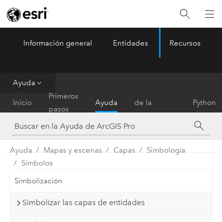
Información general
Entidades
Recursos
ArcGIS Pro
Menu
Ayuda
Referencia
Primeros
Inicio
Ayuda
de la
Python
pasos
herramienta
Ayuda
Mapas y escenas
Capas
Simbología
Símbolos
Simbolización
Simbolizar las capas de entidades