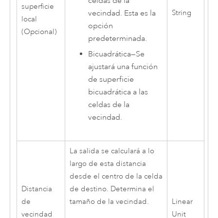
celdas de la
superficie
vecindad. Esta es la
String
local
opción
(Opcional)
predeterminada.
Bicuadrática
—
Se
ajustará una función
de superficie
bicuadrática a las
celdas de la
vecindad.
La salida se calculará a lo
largo de esta distancia
desde el centro de la celda
Distancia
de destino. Determina el
de
tamaño de la vecindad.
Linear
vecindad
Unit