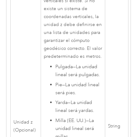
verticales si existe. Si no
existe un sistema de
coordenadas verticales, la
unidad z debe definirse en
una lista de unidades para
garantizar el cómputo
geodésico correcto. El valor
predeterminado es metros.
Pulgada
—
La unidad
lineal será pulgadas.
Pie
—
La unidad lineal
será pies.
Yarda
—
La unidad
lineal será yardas.
Milla (EE. UU.)
—
La
Unidad z
String
unidad lineal será
(Opcional)
millas.