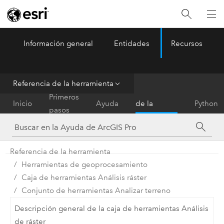
Información general
Entidades
Recursos
ArcGIS Pro
Menu
Referencia de la herramienta
Referencia
Primeros
Inicio
Ayuda
de la
Python
pasos
herramienta
Referencia de la herramienta
Herramientas de geoprocesamiento
Caja de herramientas Análisis ráster
Conjunto de herramientas Analizar terreno
Descripción general de la caja de herramientas Análisis
de ráster