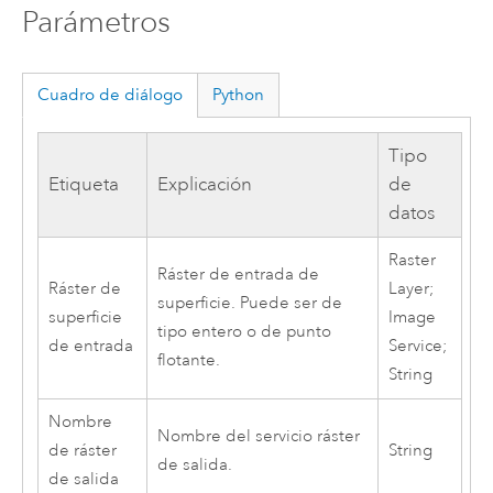
Parámetros
Cuadro de diálogo
Python
Tipo
Etiqueta
Explicación
de
datos
Raster
Ráster de entrada de
Ráster de
Layer;
superficie. Puede ser de
superficie
Image
tipo entero o de punto
de entrada
Service;
flotante.
String
Nombre
Nombre del servicio ráster
de ráster
String
de salida.
de salida