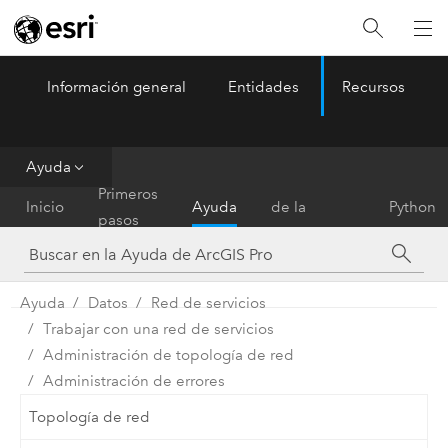
Información general
Entidades
Recursos
ArcGIS Pro
Menu
Ayuda
Referencia
Primeros
Inicio
Ayuda
de la
Python
pasos
herramienta
Ayuda
Datos
Red de servicios
Trabajar con una red de servicios
Administración de topología de red
Administración de errores
Topología de red