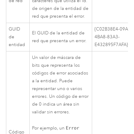
de red
caracteres que utiliza el Id.
de origen de la entidad de
red que presenta el error.
GUID
{C02B38E4-09A6-
El GUID de la entidad de
de
4BA8-83A3-
red que presenta un error.
entidad
E432895F7AFA}
Un valor de máscara de
bits que representa los
códigos de error asociados
a la entidad. Puede
representar uno o varios
errores. Un código de error
de 0 indica un área sin
validar sin errores.
Por ejemplo, un
Error
Código