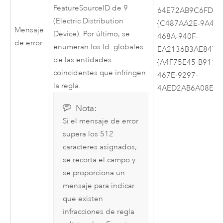
FeatureSourceID de 9
64E72AB9C6FD};25
(Electric Distribution
{C487AA2E-9A4A-
Mensaje
Device). Por último, se
468A-940F-
de error
enumeran los Id. globales
EA2136B3AE84};25
de las entidades
{A4F75E45-B911-
coincidentes que infringen
467E-9297-
la regla.
4AED2AB6A08E};
Nota:
Si el mensaje de error
supera los 512
caracteres asignados,
se recorta el campo y
se proporciona un
mensaje para indicar
que existen
infracciones de regla