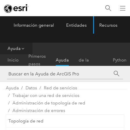
Información general
Entidades
Recursos
ArcGIS Pro
Menu
Ayuda
Referencia
Primeros
Inicio
Ayuda
de la
Python
pasos
herramienta
Ayuda
Datos
Red de servicios
Trabajar con una red de servicios
Administración de topología de red
Administración de errores
Topología de red