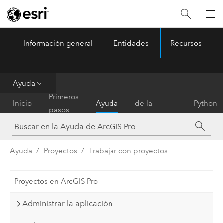
Información general
Entidades
Recursos
ArcGIS Pro
Menu
Ayuda
Referencia
Primeros
Inicio
Ayuda
de la
Python
pasos
herramienta
Ayuda
Proyectos
Trabajar con proyectos
Proyectos en ArcGIS Pro
Administrar la aplicación