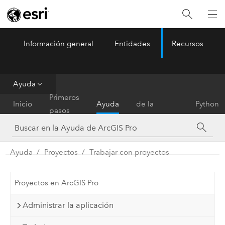
Información general
Entidades
Recursos
ArcGIS Pro
Menu
Ayuda
Referencia
Primeros
Inicio
Ayuda
de la
Python
pasos
herramienta
Ayuda
Proyectos
Trabajar con proyectos
Proyectos en ArcGIS Pro
Administrar la aplicación