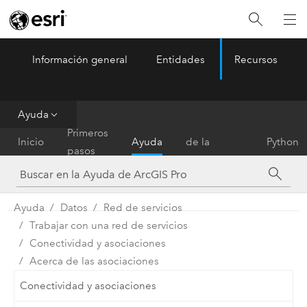
Información general
Entidades
Recursos
ArcGIS Pro
Menu
Ayuda
Referencia
Primeros
Inicio
Ayuda
de la
Python
pasos
herramienta
Ayuda
Datos
Red de servicios
Trabajar con una red de servicios
Conectividad y asociaciones
Acerca de las asociaciones
Conectividad y asociaciones