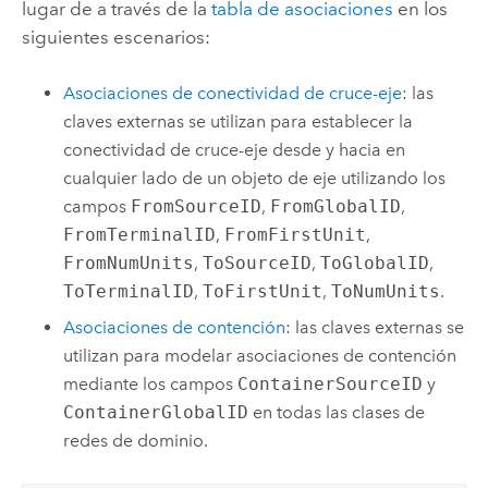
lugar de a través de la
tabla de asociaciones
en los
siguientes escenarios:
Asociaciones de conectividad de cruce-eje
: las
claves externas se utilizan para establecer la
conectividad de cruce-eje desde y hacia en
cualquier lado de un objeto de eje utilizando los
campos
FromSourceID
,
FromGlobalID
,
FromTerminalID
,
FromFirstUnit
,
FromNumUnits
,
ToSourceID
,
ToGlobalID
,
ToTerminalID
,
ToFirstUnit
,
ToNumUnits
.
Asociaciones de contención
: las claves externas se
utilizan para modelar asociaciones de contención
mediante los campos
ContainerSourceID
y
ContainerGlobalID
en todas las clases de
redes de dominio.