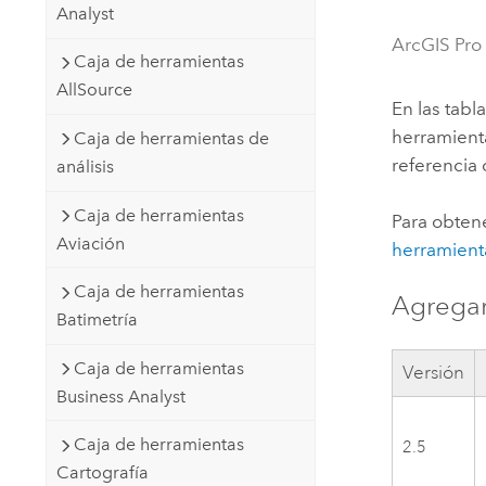
Analyst
Recursos Naturales
Tecnología para desarrolladores
ArcGIS Pro
Caja de herramientas
Crear aplicaciones de
AllSource
representación cartográfica y
Todos los sectores
En las tabl
análisis espacial
herramienta
Caja de herramientas de
referencia
análisis
Todos los productos
Caja de herramientas
Para obtene
Aviación
herramient
Caja de herramientas
Agregar
Batimetría
Caja de herramientas
Versión
Business Analyst
Caja de herramientas
2.5
Cartografía