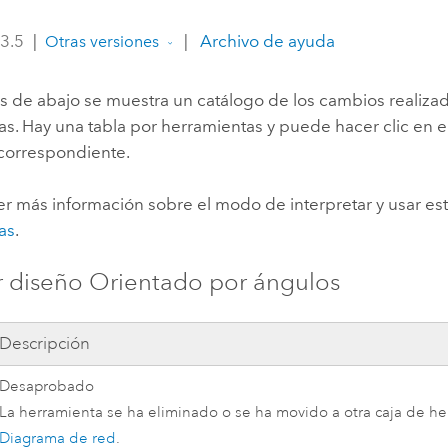
Explorar la gestión de infrae
 3.5
|
|
Archivo de ayuda
Otras versiones
Todas las historias
as de abajo se muestra un catálogo de los cambios realizad
s. Hay una tabla por herramientas y puede hacer clic en e
 correspondiente.
r más información sobre el modo de interpretar y usar est
as
.
 diseño Orientado por ángulos
Descripción
Desaprobado
La herramienta se ha eliminado o se ha movido a otra caja de h
Diagrama de red
.