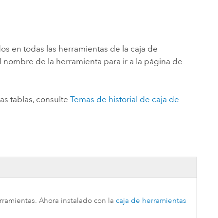
Explorar el curso
structuras
Explorar ArcGIS Pro
Leer la historia
os en todas las herramientas de la caja de
l nombre de la herramienta para ir a la página de
as tablas, consulte
Temas de historial de caja de
erramientas
. Ahora instalado con la
caja de herramientas