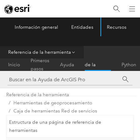
Información general
Entidades
Recursos
ArcGIS Pro
Menu
Referencia de la herramienta
Referencia
Primeros
Inicio
Ayuda
de la
Python
pasos
herramienta
Referencia de la herramienta
Herramientas de geoprocesamiento
Caja de herramientas Red de servicios
Estructura de una página de referencia de
herramientas