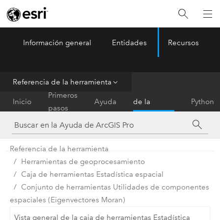
Información general
Entidades
Recursos
ArcGIS Pro
Menu
Referencia de la herramienta
Referencia
Primeros
Inicio
Ayuda
de la
Python
pasos
herramienta
Referencia de la herramienta
Herramientas de geoprocesamiento
Caja de herramientas Estadística espacial
Conjunto de herramientas Utilidades de componentes
espaciales (Eigenvectores Moran)
Vista general de la caja de herramientas Estadística