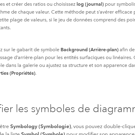
s et créer des ratios ou choisissez
log (journal)
pour symbolis
thme de chaque valeur. Cette méthode peut s’avérer efficace
etite plage de valeurs, si le jeu de données comprend des poi
ants.
z sur le gabarit de symbole
Background (Arrière-plan)
afin de
ssage d’arrière-plan pour les entités surfaciques ou linéaires.
e dans la galerie ou ajustez sa structure et son apparence da
ties (Propriétés)
.
ier les symboles de diagra
nêtre
Symbology (Symbologie)
, vous pouvez double-cliqu
e la liste
Symbol (Symbole)
pour modifier son apparence