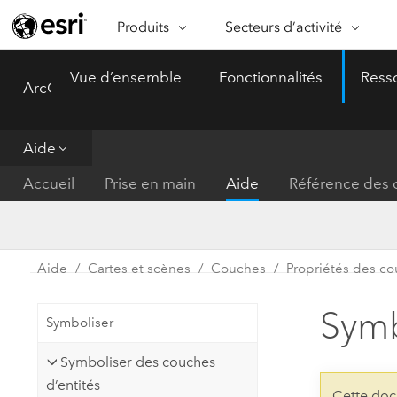
Produits
Secteurs d’activité
ARCGIS
SECTEURS D’ACTIVITÉ
FO
Vue d’ensemble
Fonctionnalités
Ress
ArcGIS Pro
Menu
Vue d’ensemble d’ArcGIS
Architecture, ingénierie et
Ca
Plateforme géospatiale
construction
Ob
d’entreprise d’Esri
do
Aide
Entreprise
ArcGIS Online
An
Accueil
Prise en main
Aide
Référence des o
Protection de l’environnemen
Plateforme de cartographie SaaS
Aj
complète
gé
Enseignement
ArcGIS Pro
Ge
Fournisseurs d’énergie
Aide
Cartes et scènes
Couches
Propriétés des c
Logiciel SIG leader du marché
In
Gestion des installations
mondial
do
Sym
Symboliser
Santé et services à la person
ArcGIS Enterprise
Symboliser des couches
Système de base pour les SIG et
Administrations nationales
d’entités
la cartographie
Cette doc