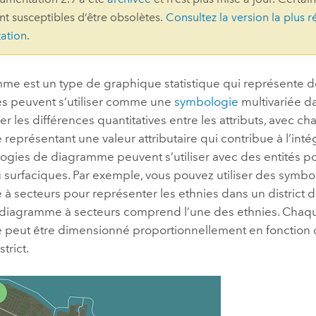
ont susceptibles d’être obsolètes.
Consultez la version la plus r
professionnels et
perspectiv
ation
.
technologiques
tendances
l’univers
géospatia
me est un type de graphique statistique qui représente 
 peuvent s’utiliser comme une
symbologie
multivariée d
r les différences quantitatives entre les attributs, avec c
Tous les récits
eprésentant une valeur attributaire qui contribue à l’intég
ogies de diagramme peuvent s’utiliser avec des entités po
u surfaciques. Par exemple, vous pouvez utiliser des symbo
 secteurs pour représenter les ethnies dans un district d
 diagramme à secteurs comprend l’une des ethnies. Cha
peut être dimensionné proportionnellement en fonction d
strict.