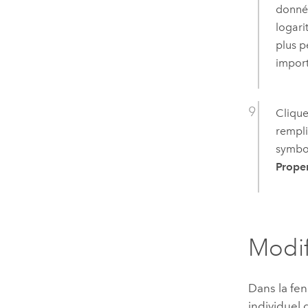
donnée
logari
plus p
import
Clique
rempli
symbol
Proper
Modif
Dans la fe
individuel d