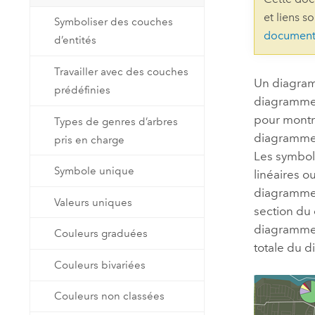
Ressources naturelles
et liens s
Symboliser des couches
Technologie Developer
document
d’entités
Créer des applications de
cartographie et d’analyse spatiale
Tous les secteurs d’activité
Travailler avec des couches
Un diagram
prédéfinies
diagrammes
Tous les produits
pour montre
Types de genres d’arbres
diagramme r
pris en charge
Les symbol
Symbole unique
linéaires o
diagramme à
Valeurs uniques
section du
diagramme 
Couleurs graduées
totale du di
Couleurs bivariées
Couleurs non classées