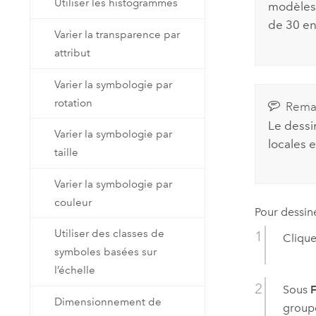
Utiliser les histogrammes
modèles s
de 30 ent
Varier la transparence par
attribut
Varier la symbologie par
rotation
Rema
Le dessi
Varier la symbologie par
locales e
taille
Varier la symbologie par
couleur
Pour dessin
Utiliser des classes de
Clique
symboles basées sur
l’échelle
Sous
F
Dimensionnement de
grou