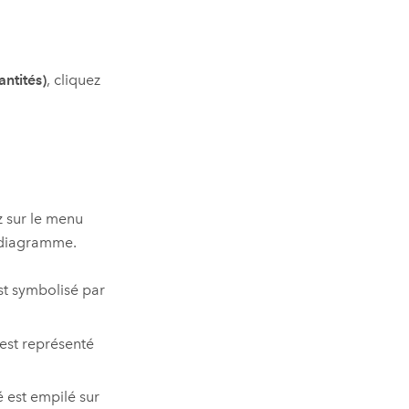
ntités)
, cliquez
ez sur le menu
 diagramme.
st symbolisé par
 est représenté
é est empilé sur