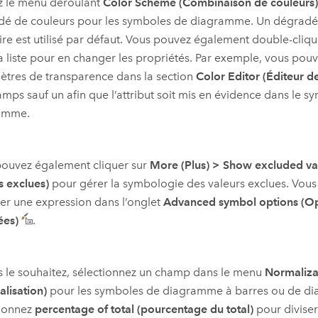
ez le menu déroulant
Color Scheme (Combinaison de couleurs
dé de couleurs pour les symboles de diagramme. Un dégradé
ire est utilisé par défaut. Vous pouvez également double-cliq
a liste pour en changer les propriétés. Par exemple, vous pouve
tres de transparence dans la section
Color Editor (Éditeur d
amps sauf un afin que l’attribut soit mis en évidence dans le 
amme.
pouvez également cliquer sur
More (Plus)
>
Show excluded valu
s exclues)
pour gérer la symbologie des valeurs exclues. Vous 
er une expression dans l’onglet
Advanced symbol options (O
ées)
.
s le souhaitez, sélectionnez un champ dans le menu
Normaliza
lisation)
pour les symboles de diagramme à barres ou de d
tionnez
percentage of total (pourcentage du total)
pour diviser