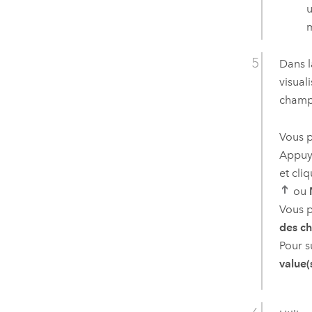
u
m
Dans l
visual
champ 
Vous p
Appuye
et cli
ou
Vous 
des c
Pour s
value(