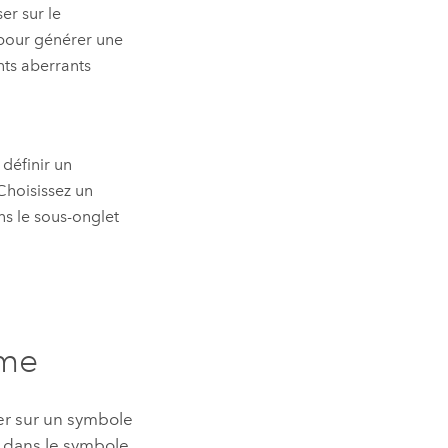
er sur le
 pour générer une
nts aberrants
 définir un
 Choisissez un
ns le sous-onglet
mme
er sur un symbole
 dans le symbole