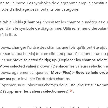
ne seule barre. Les symboles de diagramme empilé constituen
ode d’affichage des montants par catégorie.
a table
Fields (Champs)
, choisissez les champs numériques qu
iser dans le symbole de diagramme. Utilisez le menu déroulan
à la liste.
ouvez changer l’ordre des champs une fois qu’ils ont été ajouté
z sur la touche Maj tout en cliquant pour sélectionner un ou
quez sur
Move selected field(s) up (Déplacer les champs sélecti
Move selected value(s) down (Déplacer les valeurs sélectionné
pouvez également cliquer sur
More (Plus)
>
Reverse field order
hamps)
pour inverser l’ordre des champs.
upprimer un ou plusieurs champs de la liste, cliquez sur
Remov
s) (Supprimer les valeurs sélectionnées)
.