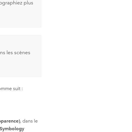
tographiez plus
ns les scènes
mme suit :
.
pparence)
, dans le
Symbology