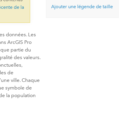
essai gratuit.
Ajouter une légende de taille
écente de la
Lire le récit
Explorer ce cours
es et
Découvrir ArcGIS Pro
 de
l
des données. Les
ans
ArcGIS Pro
haque partie du
ralité des valeurs.
nctuelles,
les de
’une ville. Chaque
que symbole de
e la population