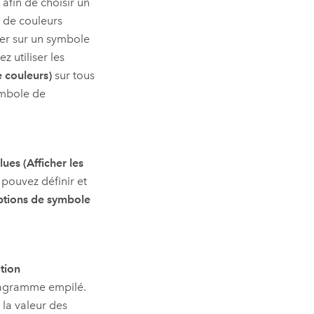
)
afin de choisir un
 de couleurs
uer sur un symbole
z utiliser les
e couleurs)
sur tous
symbole de
es (Afficher les
pouvez définir et
ptions de symbole
tion
iagramme empilé.
 la valeur des