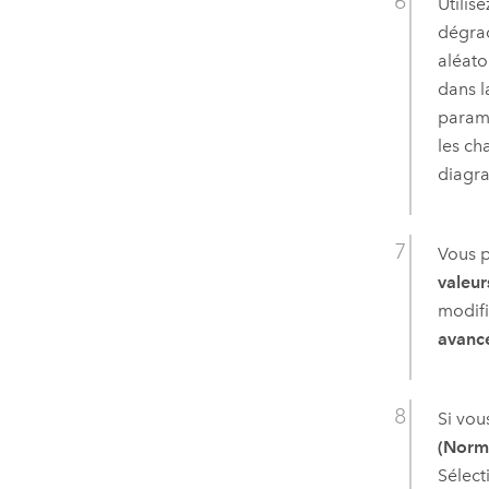
Utilis
dégra
aléato
dans l
paramè
les ch
diagr
Vous 
valeur
modifi
avanc
Si vou
(Norma
Sélec