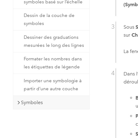
symboles basé sur l’échelle
(Symb
Dessin de la couche de
symboles
Sous
S
sur
Ch
Dessiner des graduations
mesurées le long des lignes
La fen
Formater les nombres dans
les étiquettes de légende
Dans l
Importer une symbologie à
dérou
partir d’une autre couche
B
Symboles
u
P
c
S