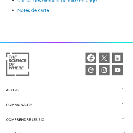
Utiliser des élément de mise en page
Notes de carte
ARCGIS
COMMUNAUTÉ
Vue d’ensemble d’ArcGIS
COMPRENDRE LES SIG
Esri Community
Cartographie