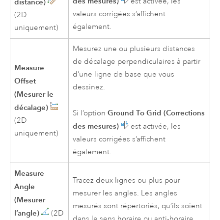
des mesures)
est activée, les
distance)
valeurs corrigées s’affichent
(2D
également.
uniquement)
Mesurez une ou plusieurs distances
de décalage perpendiculaires à partir
Measure
d’une ligne de base que vous
Offset
dessinez.
(Mesurer le
décalage)
Ground To Grid (Corrections
Si l’option
(2D
des mesures)
est activée, les
uniquement)
valeurs corrigées s’affichent
également.
Measure
Tracez deux lignes ou plus pour
Angle
mesurer les angles. Les angles
(Mesurer
mesurés sont répertoriés, qu’ils soient
l’angle)
(2D
dans le sens horaire ou anti-horaire.