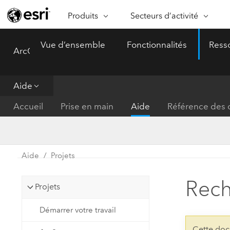
Produits
Secteurs d’activité
ARCGIS
SECTEURS D’ACTIVITÉ
FO
Vue d’ensemble
Fonctionnalités
Ress
ArcGIS Pro
Menu
Vue d’ensemble d’ArcGIS
Architecture, ingénierie et
Ca
Plateforme géospatiale
construction
Ob
d’entreprise d’Esri
do
Aide
Entreprise
ArcGIS Online
An
Accueil
Prise en main
Aide
Référence des o
Protection de l’environnemen
Plateforme de cartographie SaaS
Aj
complète
gé
Enseignement
ArcGIS Pro
Ge
Fournisseurs d’énergie
Aide
Projets
Logiciel SIG leader du marché
In
Gestion des installations
mondial
do
Rech
Projets
Santé et services à la person
ArcGIS Enterprise
Démarrer votre travail
Système de base pour les SIG et
Administrations nationales
la cartographie
Cette doc