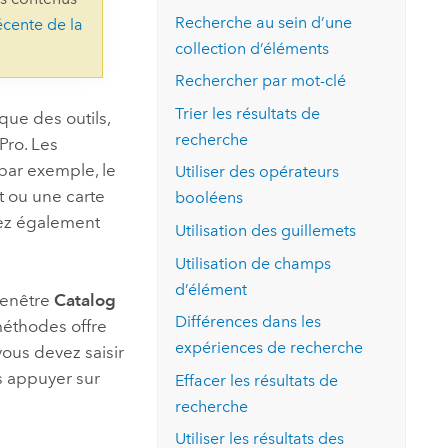
essai gratuit.
Recherche au sein d’une
écente de la
Lire le récit
Explorer ce cours
es et
Découvrir ArcGIS Pro
collection d’éléments
 de
Rechercher par mot-clé
l
Trier les résultats de
ue des outils,
recherche
Pro
. Les
 par exemple, le
Utiliser des opérateurs
t ou une carte
booléens
vez également
Utilisation des guillemets
Utilisation de champs
d’élément
fenêtre
Catalog
Différences dans les
méthodes offre
expériences de recherche
vous devez saisir
s appuyer sur
Effacer les résultats de
recherche
Utiliser les résultats des