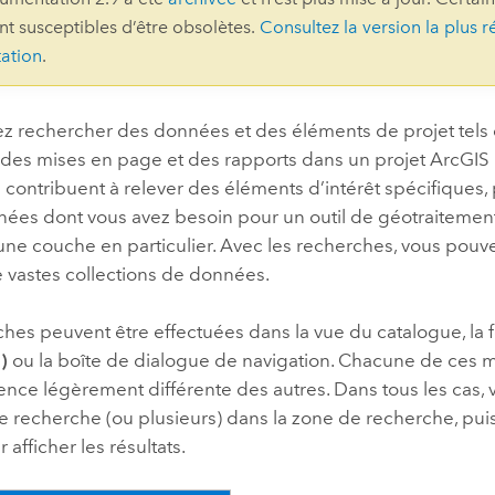
ont susceptibles d’être obsolètes.
Consultez la version la plus r
professionnels et
perspectiv
ation
.
technologiques
tendances
l’univers
géospatia
z rechercher des données et des éléments de projet tels q
, des mises en page et des rapports dans un projet
ArcGIS 
contribuent à relever des éléments d’intérêt spécifiques,
Tous les récits
nées dont vous avez besoin pour un outil de géotraitemen
une couche en particulier. Avec les recherches, vous pou
 vastes collections de données.
hes peuvent être effectuées dans la vue du catalogue, la 
)
ou la boîte de dialogue de navigation. Chacune de ces 
nce légèrement différente des autres. Dans tous les cas, 
e recherche (ou plusieurs) dans la zone de recherche, pui
 afficher les résultats.