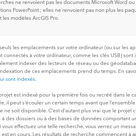
erches ne renvoient pas les documents
Microsoft Word
ou 
tions
PowerPoint
; elles ne renvoient pas non plus les pa
et les modèles
ArcGIS Pro
.
 seuls les emplacements sur votre ordinateur (ou sur les ap
t connectés à votre ordinateur, comme les clés USB) sont 
lement indexer des lecteurs de réseau ou des géodatabas
l’indexation de ces emplacements prend du temps. En savoi
ui sont indexés
.
rojet est indexé pour la première fois ou recréé dans le 
iée, il peut s’écouler un certain temps avant que l’ensemble
e ne soit disponible. C’est d’autant plus vrai que le projet 
 à des dossiers ou à des bases de données comportant u
i vous effectuez une telle recherche, vous verrez un mess
n est en cours. Les résultats de recherche commencent à ap