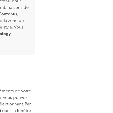
ntenu. Pour
ombinaisons de
Contenu)
,
er la zone de
 style. Vous
ology
n
éléments de votre
on, vous pouvez
électionnant. Par
)
dans la fenêtre