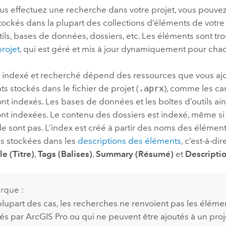
us effectuez une recherche dans votre projet, vous pouvez
ockés dans la plupart des collections d’éléments de votre p
tils, bases de données, dossiers, etc. Les éléments sont tr
rojet
, qui est géré et mis à jour dynamiquement pour chaq
 indexé et recherché dépend des ressources que vous ajou
s stockés dans le fichier de projet (
.aprx
), comme les car
nt indexés. Les bases de données et les boîtes d’outils ain
nt indexées. Le contenu des dossiers est indexé, même si 
 sont pas. L’index est créé à partir des noms des élément
ns stockées dans les
descriptions des éléments
, c’est-à-di
le (Titre)
,
Tags (Balises)
,
Summary (Résumé)
et
Descripti
rque :
plupart des cas, les recherches ne renvoient pas les éléme
sés par
ArcGIS Pro
ou qui ne peuvent être ajoutés à un proj