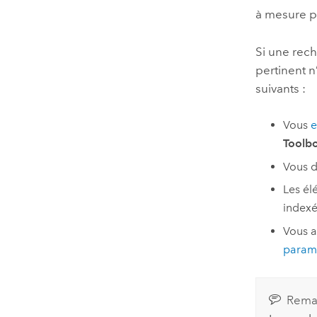
à mesure p
Si une rech
pertinent 
suivants :
Vous
e
Toolbo
Vous d
Les él
indexé
Vous a
paramè
Rema