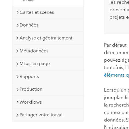
les rech
présenta
Cartes et scènes
projets 
Données
Analyse et géotraitement
Par défaut,
Métadonnées
directemen
pouvez éga
Mises en page
toutefois, 
éléments q
Rapports
Production
Lorsqu’un p
jour planif
Workflows
la recherch
connexions
Partager votre travail
données. S
l’indexatio