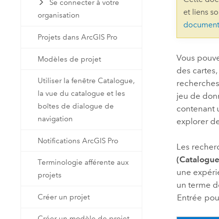
Se connecter à votre
Ressources naturelles
et liens s
organisation
Technologie Developer
document
Créer des applications de
Projets dans ArcGIS Pro
cartographie et d’analyse spatiale
Tous les secteurs d’activité
Vous pouve
Modèles de projet
des cartes
Tous les produits
Utiliser la fenêtre Catalogue,
recherches 
la vue du catalogue et les
jeu de don
boîtes de dialogue de
contenant 
navigation
explorer de
Notifications ArcGIS Pro
Les recherc
(Catalogue
Terminologie afférente aux
une expérie
projets
un terme d
Créer un projet
Entrée
pour
Créer un modèle de projet