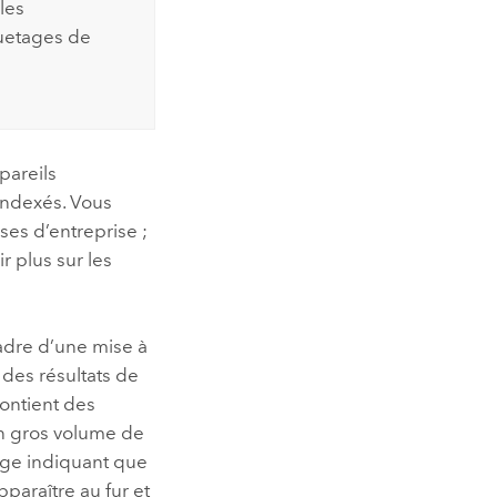
les
quetages de
pareils
indexés. Vous
es d’entreprise ;
r plus sur les
cadre d’une mise à
 des résultats de
contient des
n gros volume de
age indiquant que
paraître au fur et