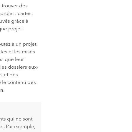
 trouver des
rojet : cartes,
ouvés grâce à
ue projet.
tez à un projet.
tes et les mises
si que leur
les dossiers eux-
s et des
re le contenu des
on
.
nts qui ne sont
et. Par exemple,