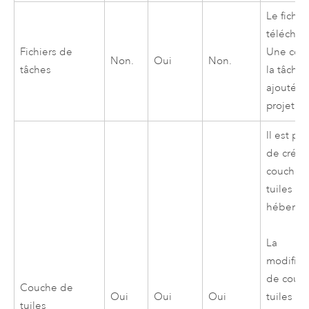
Le fichie
téléchar
Fichiers de
Une cop
Non.
Oui
Non.
tâches
la tâche 
ajoutée 
projet.
Il est po
de créer
couches
tuiles
hébergé
La
modifica
de couc
Couche de
Oui
Oui
Oui
tuiles
tuiles