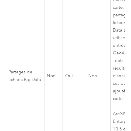
carte. Le
partages
fichiers 
Data son
utilisés 
entrée d
GeoAnaly
Tools
. L
résultats
Partages de
Non.
Oui
Non.
d’analys
fichiers Big Data
ces outil
ajoutés 
carte.
ArcGIS
Enterpri
10.5
ou 