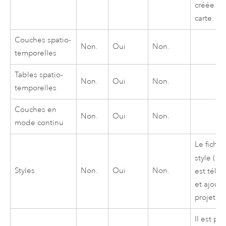
créée da
carte.
Couches spatio-
Non.
Oui
Non.
temporelles
Tables spatio-
Non.
Oui
Non.
temporelles
Couches en
Non.
Oui
Non.
mode continu
Le fichie
style (
.s
Styles
Non.
Oui
Non.
est télé
et ajout
projet.
Il est po