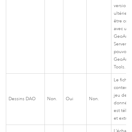
version
ultérieur
être con
avec un
GeoAnaly
Server
po
pouvoir u
GeoAnaly
Tools
.
Le fichie
contenan
jeu de
Dessins DAO
Non.
Oui
Non.
donnée
est télé
et extrait
L’échanti