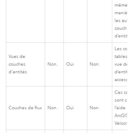
même
manière
les autre
couches
d’entités
Les couc
Vues de
tables d
couches
Non.
Oui
Non.
vue de 
d'entités
d’entités
accessib
Ces cou
sont cré
Couches de flux
Non.
Oui
Non.
l’aide de
ArcGIS
Velocity
.