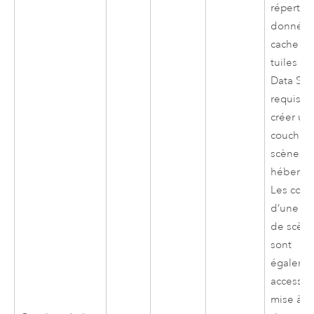
répertoi
données
cache d
tuiles
Ar
Data Sto
requis p
créer un
couche 
scènes
hébergé
Les cou
d’une c
de scèn
sont
égaleme
accessib
mise à j