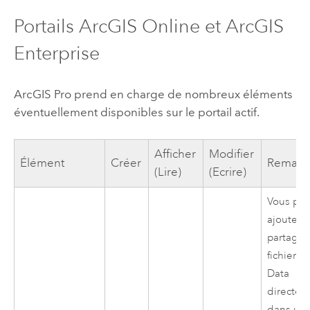
Portails
ArcGIS Online
et
ArcGIS
Enterprise
ArcGIS Pro
prend en charge de nombreux éléments
éventuellement disponibles sur le portail actif.
Afficher
Modifier
Élément
Créer
Remarq
(Lire)
(Ecrire)
Vous po
ajouter 
partages
fichiers 
Data
directe
dans un