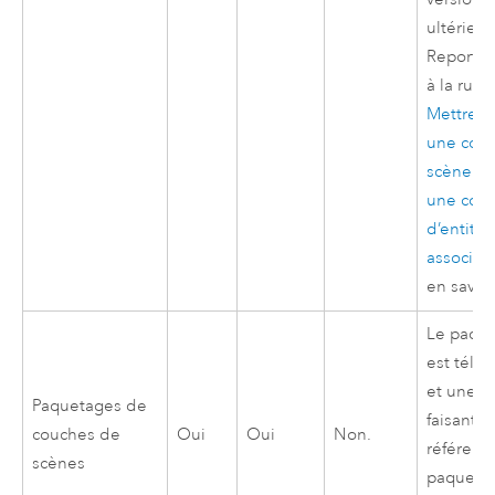
ultérieur
Reportez
à la rubr
Mettre à
une cou
scène av
une cou
d’entités
associée
en savoir
Le paqu
est télé
et une c
Paquetages de
faisant
couches de
Oui
Oui
Non.
référenc
scènes
paqueta