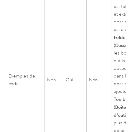
est télé
et extrait
dossier e
est ajout
Folders
(Dossier
les boîte
outils
découve
Exemples de
dans le
Non.
Oui
Non.
code
dossier 
ajoutées
Toolbox
(Boîtes
d'outils)
plus de
détails,