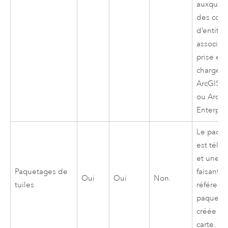
auxquell
des cou
d’entités
associée
prise en
charge 
ArcGIS O
ou
ArcGI
Enterpri
Le paqu
est télé
et une c
Paquetages de
faisant
Oui
Oui
Non.
tuiles
référenc
paqueta
créée da
carte.