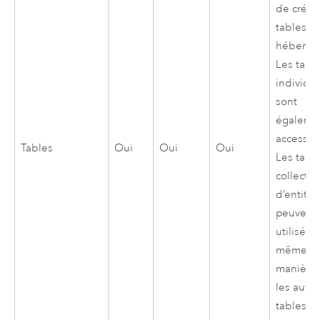
de créer
tables
hébergé
Les tabl
individu
sont
égaleme
accessib
Tables
Oui
Oui
Oui
Les tabl
collectio
d’entités
peuvent 
utilisées
même
manière
les autre
tables.