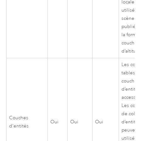
locales
utilisées
scène so
publiées
la forme
couche
d’altitud
Les couc
tables d
couche
d’entités
accessib
Les cou
de colle
Couches
Oui
Oui
Oui
d’entités
d'entités
peuvent 
utilisées