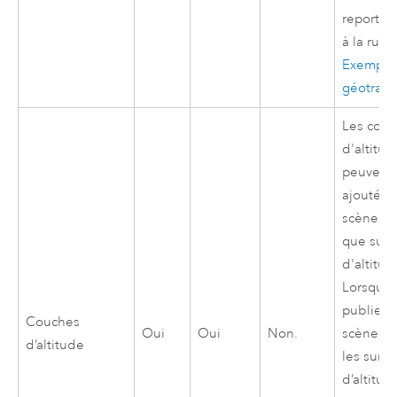
reportez
à la rubr
Exemple
géotrait
Les cou
d'altitud
peuvent 
ajoutées
scène en
que surf
d'altitud
Lorsque 
publiez 
Couches
Oui
Oui
Non.
scène W
d’altitude
les surfa
d’altitud