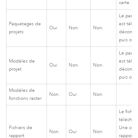
carte.
Le paqu
Paquetages de
est télé
Oui
Non.
Non.
projets
décompr
puis ouve
Le paqu
Modèles de
est télé
Oui
Non.
Non.
projet
décompr
puis ouve
Modèles de
Non.
Oui
Non.
fonctions raster
Le fichie
téléchar
Fichiers de
Une cop
Non.
Oui
Non.
rapport
rapport e