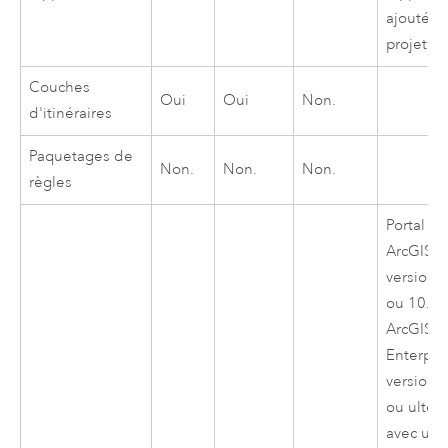
ajoutée 
projet.
Couches
Oui
Oui
Non.
d'itinéraires
Paquetages de
Non.
Non.
Non.
règles
Portal for
ArcGIS
version 
ou 10.4.
ArcGIS
Enterpri
version 
ou ultér
avec un