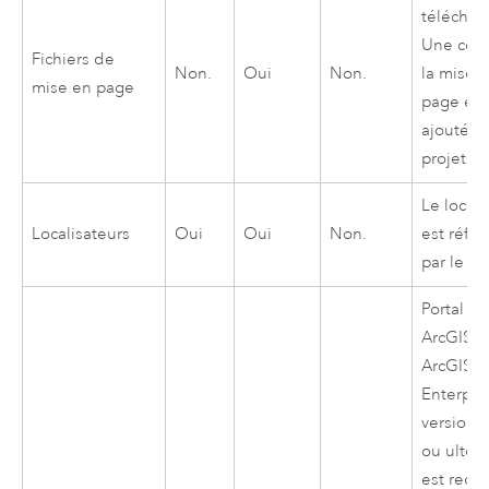
téléchar
Une cop
Fichiers de
Non.
Oui
Non.
la mise 
mise en page
page est
ajoutée 
projet.
Le locali
Localisateurs
Oui
Oui
Non.
est réfé
par le pr
Portal for
ArcGIS
1
ArcGIS
Enterpri
version 
ou ultér
est requ