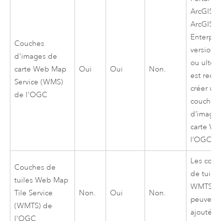
ArcGIS
1
ArcGIS
Enterpri
Couches
version 
d'images de
ou ultér
carte Web Map
Oui
Oui
Non.
est requ
Service (WMS)
créer un
de l'OGC
couche
d’image
carte W
l’OGC.
Les cou
Couches de
de tuiles
tuiles Web Map
WMTS
Tile Service
Non.
Oui
Non.
peuvent 
(WMTS) de
ajoutées
l'OGC