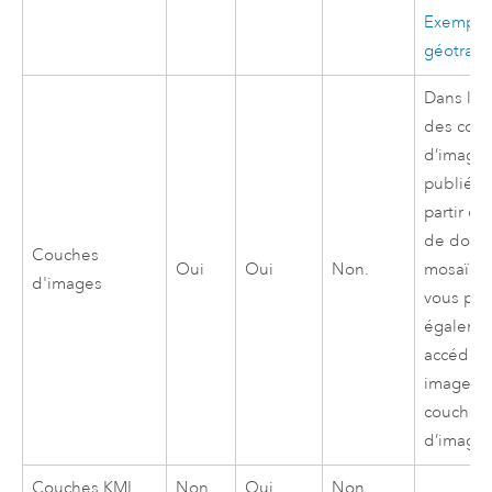
Exemple
géotrait
Dans le 
des cou
d’imager
publiées
partir d’
de donn
Couches
Oui
Oui
Non.
mosaïqu
d'images
vous po
égaleme
accéder 
images 
couche
d’imager
Couches KML
Non.
Oui
Non.