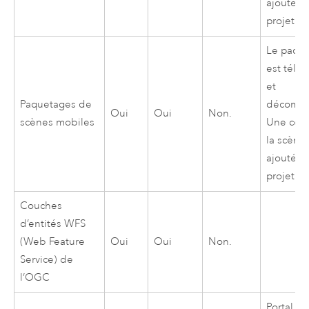
ajoutée 
projet.
Le paqu
est télé
et
Paquetages de
décompr
Oui
Oui
Non.
scènes mobiles
Une cop
la scène 
ajoutée 
projet.
Couches
d’entités WFS
(Web Feature
Oui
Oui
Non.
Service) de
l’OGC
Portal for