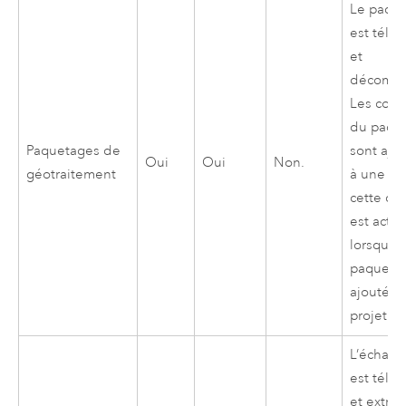
Le paqu
est télé
et
décompr
Les cou
du paqu
Paquetages de
sont ajo
Oui
Oui
Non.
géotraitement
à une car
cette de
est activ
lorsque 
paqueta
ajouté a
projet.
L’échanti
est télé
et extrait