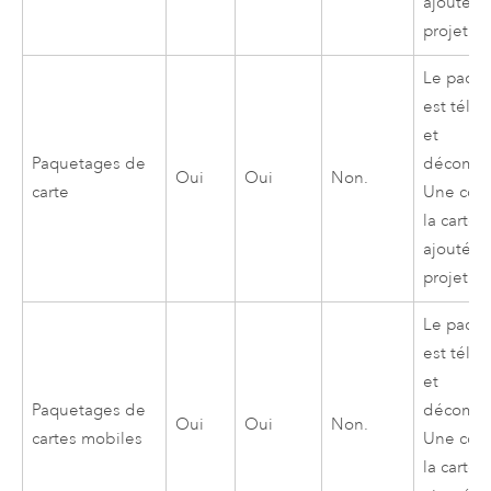
ajoutée 
projet.
Le paqu
est télé
et
Paquetages de
décompr
Oui
Oui
Non.
carte
Une cop
la carte 
ajoutée 
projet.
Le paqu
est télé
et
Paquetages de
décompr
Oui
Oui
Non.
cartes mobiles
Une cop
la carte 