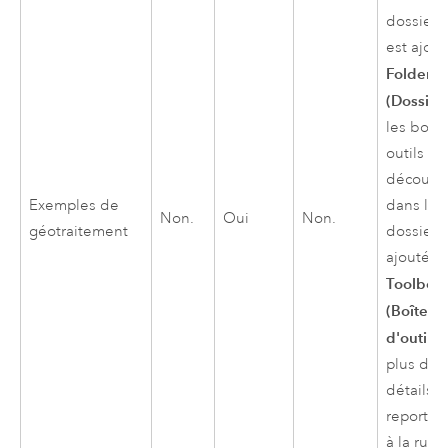
dossier e
est ajout
Folders
(Dossier
les boîte
outils
découve
Exemples de
dans le
Non.
Oui
Non.
géotraitement
dossier 
ajoutées
Toolbox
(Boîtes
d'outils)
plus de
détails,
reportez
à la rubr