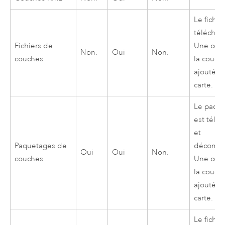
Le fichie
téléchar
Fichiers de
Une cop
Non.
Oui
Non.
couches
la couch
ajoutée 
carte.
Le paqu
est télé
et
Paquetages de
décompr
Oui
Oui
Non.
couches
Une cop
la couch
ajoutée 
carte.
Le fichie