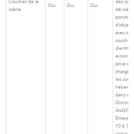
Couches de la
des cou
Oui
Oui
Oui
scène
de scèn
ponctuel
d’objets
avec des
couches
d’entités
associée
prise en
charge a
les couc
hébergé
dans
Arc
Online
o
ArcGIS
Enterpri
10.6.1
et
versions