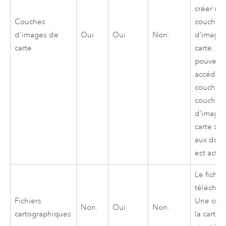
créer un
Couches
couche
d'images de
Oui
Oui
Non.
d’image
carte
carte. Vo
pouvez
accéder 
couches
couche
d’image
carte si l
aux don
est activ
Le fichie
téléchar
Fichiers
Une cop
Non.
Oui
Non.
cartographiques
la carte 