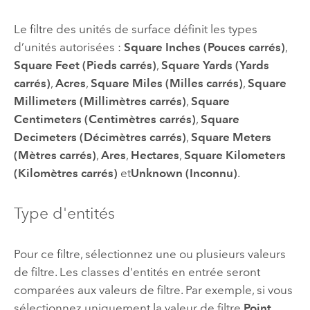
Le filtre des unités de surface définit les types
d’unités autorisées :
Square Inches (Pouces carrés)
,
Square Feet (Pieds carrés)
,
Square Yards (Yards
carrés)
,
Acres
,
Square Miles (Milles carrés)
,
Square
Millimeters (Millimètres carrés)
,
Square
Centimeters (Centimètres carrés)
,
Square
Decimeters (Décimètres carrés)
,
Square Meters
(Mètres carrés)
,
Ares
,
Hectares
,
Square Kilometers
(Kilomètres carrés)
et
Unknown (Inconnu)
.
Type d'entités
Pour ce filtre, sélectionnez une ou plusieurs valeurs
de filtre. Les classes d'entités en entrée seront
comparées aux valeurs de filtre. Par exemple, si vous
sélectionnez uniquement la valeur de filtre
Point
,