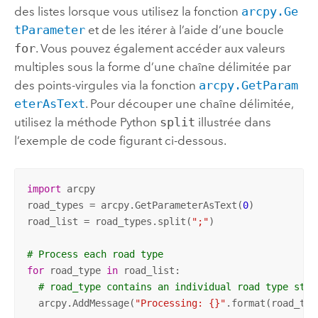
des listes lorsque vous utilisez la fonction
arcpy.Ge
tParameter
et de les itérer à l’aide d’une boucle
for
. Vous pouvez également accéder aux valeurs
multiples sous la forme d’une chaîne délimitée par
des points-virgules via la fonction
arcpy.GetParam
eterAsText
. Pour découper une chaîne délimitée,
utilisez la méthode
Python
split
illustrée dans
l’exemple de code figurant ci-dessous.
import
 arcpy

road_types = arcpy.GetParameterAsText(
0
)

road_list = road_types.split(
";"
)

# Process each road type
for
 road_type 
in
 road_list:

# road_type contains an individual road type stri
  arcpy.AddMessage(
"Processing: {}"
.format(road_typ