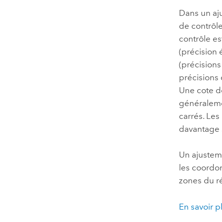
Dans un aju
de contrôle
contrôle es
(précision 
(précisions
précisions 
Une cote de
généraleme
carrés. Les
davantage s
Un ajustem
les coordon
zones du r
En savoir p