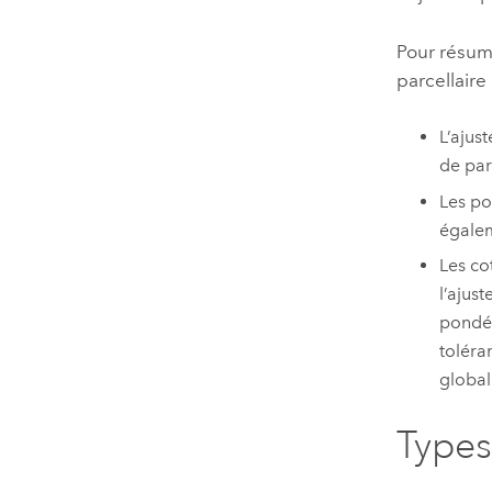
Pour résume
parcellaire
L’ajus
de par
Les po
égalem
Les co
l’ajus
pondér
toléra
global
Types