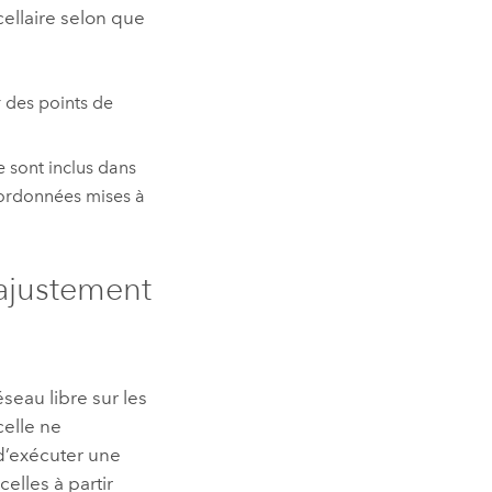
cellaire selon que
r des points de
 sont inclus dans
oordonnées mises à
 ajustement
seau libre sur les
celle ne
 d’exécuter une
elles à partir