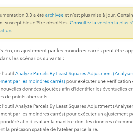
professionnels et
perspectiv
umentation 3.3 a été
archivée
et n’est plus mise à jour. Certai
technologiques
tendances
ont susceptibles d’être obsolètes.
Consultez la version la plus r
l’univers
ation
.
géospatia
S Pro
, un ajustement par les moindres carrés peut être app
Tous les récits
 dans les scénarios suivants :
z l'outil
Analyze Parcels By Least Squares Adjustment (Analyser 
tement par les moindres carrés)
pour exécuter une vérification
s nouvelles données ajoutées afin d'identifier les éventuelles e
s de points aberrants.
z l'outil
Analyze Parcels By Least Squares Adjustment (Analyser 
tement par les moindres carrés)
pour exécuter un ajustement p
 pondéré afin d'évaluer la manière dont les données récemme
nt la précision spatiale de l’atelier parcellaire.