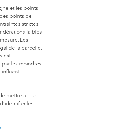
gne et les points
 des points de
traintes strictes
ndérations faibles
 mesure. Les
al de la parcelle.
s est
t par les moindres
 influent
e mettre à jour
’identifier les
s