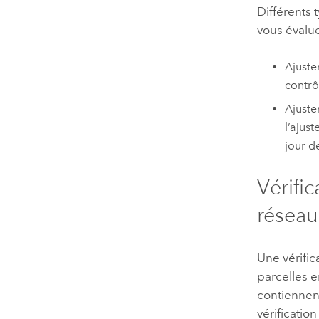
Différents 
vous évalue
Ajuste
contrôl
Ajuste
l’ajus
jour de
Vérifi
réseau
Une vérific
parcelles e
contiennent
vérificatio