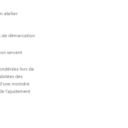
n atelier
nes de démarcation
ion servent
pondérées lors de
 dotées des
t d’une moindre
de l’ajustement