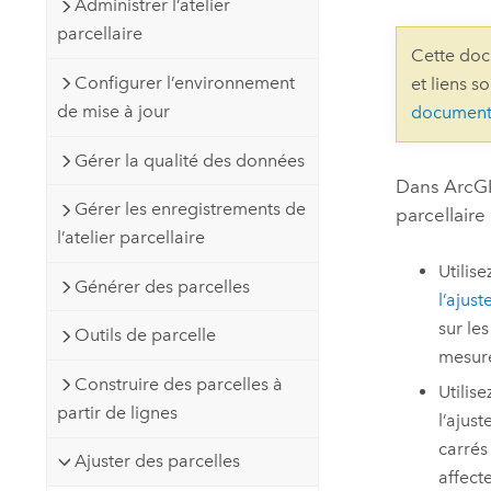
Administrer l’atelier
Ressources naturelles
parcellaire
Technologie Developer
Cette doc
Créer des applications de
Configurer l’environnement
et liens s
cartographie et d’analyse spatiale
Tous les secteurs d’activité
de mise à jour
document
Gérer la qualité des données
Tous les produits
Dans
ArcGI
Gérer les enregistrements de
parcellaire
l’atelier parcellaire
Utilise
Générer des parcelles
l’ajus
sur le
Outils de parcelle
mesure
Construire des parcelles à
Utilise
partir de lignes
l’ajus
carrés
Ajuster des parcelles
affecte