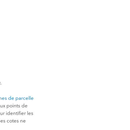
t.
gnes de parcelle
aux points de
r identifier les
les cotes ne