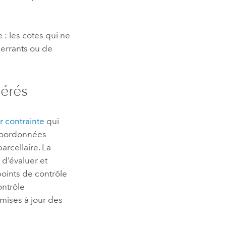
 : les cotes qui ne
berrants ou de
dérés
r contrainte
qui
s coordonnées
arcellaire. La
d’évaluer et
 points de contrôle
ontrôle
mises à jour des