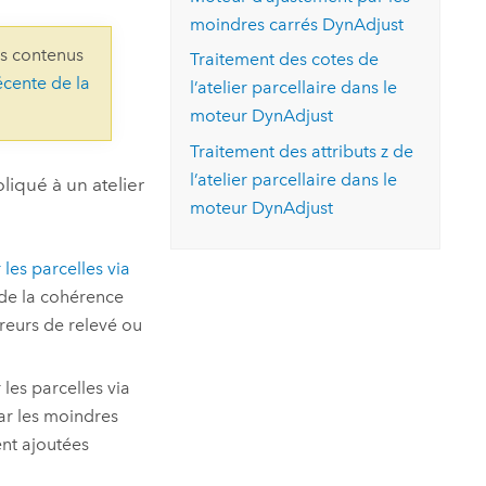
essai gratuit.
moindres carrés DynAdjust
Lire le récit
Explorer ce cours
es et
Découvrir ArcGIS Pro
ns contenus
 de
Traitement des cotes de
écente de la
l’atelier parcellaire dans le
l
moteur DynAdjust
Traitement des attributs z de
l’atelier parcellaire dans le
liqué à un atelier
moteur DynAdjust
les parcelles via
 de la cohérence
rreurs de relevé ou
les parcelles via
ar les moindres
nt ajoutées