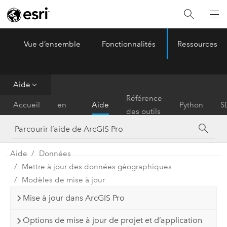
Vue d’ensemble
Fonctionnalités
Ressources
ArcGIS Pro
Menu
Aide
Prise
Référence
Accueil
en
Aide
Python
S
des outils
main
Aide
Données
Mettre à jour des données géographiques
Modèles de mise à jour
Mise à jour dans ArcGIS Pro
Options de mise à jour de projet et d’application