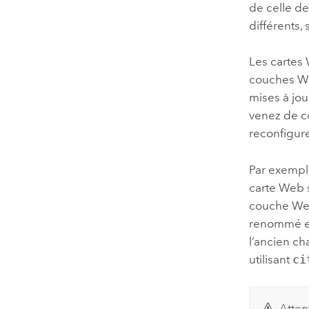
de celle d
différents
Les cartes
couches We
mises à jo
venez de c
reconfigure
Par exempl
carte Web 
couche Web
renommé 
l’ancien c
utilisant
ci
Atten