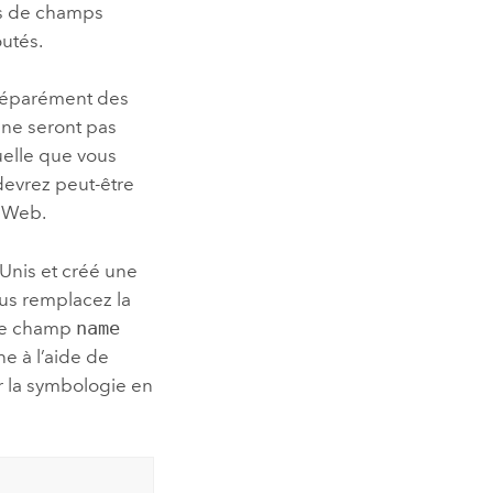
ms de champs
utés.
 séparément des
 ne seront pas
uelle que vous
devrez peut-être
e Web.
Unis et créé une
ous remplacez la
 le champ
name
he à l’aide de
er la symbologie en