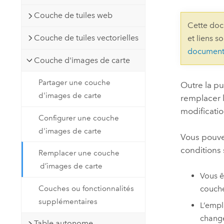
Ressources naturelles
Couche de tuiles web
Technologie Developer
Cette doc
Créer des applications de
Couche de tuiles vectorielles
et liens s
cartographie et d’analyse spatiale
Tous les secteurs d’activité
document
Couche d'images de carte
Tous les produits
Partager une couche
Outre la p
d'images de carte
remplacer l
modificati
Configurer une couche
d'images de carte
Vous pouve
conditions 
Remplacer une couche
d’images de carte
Vous ê
Couches ou fonctionnalités
couche
supplémentaires
L’empl
changé
Table autonome