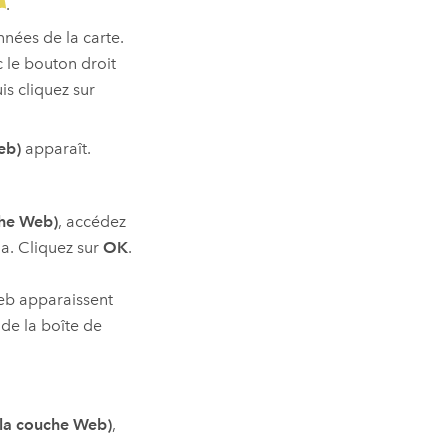
.
nées de la carte.
c le bouton droit
uis cliquez sur
eb)
apparaît.
che Web)
, accédez
la. Cliquez sur
OK
.
Web apparaissent
 de la boîte de
la couche Web)
,