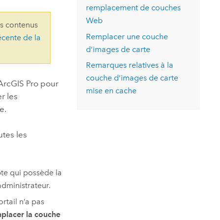
essai gratuit.
remplacement de couches
Lire le récit
Explorer ce cours
es et
Découvrir ArcGIS Pro
Web
ns contenus
 de
Remplacer une couche
écente de la
d’images de carte
l
Remarques relatives à la
couche d’images de carte
ArcGIS Pro
pour
mise en cache
r les
e.
tes les
pte qui possède la
dministrateur.
rtail n’a pas
placer la couche