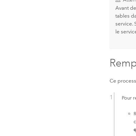
Avant de
tables d
service.
le servic
Rempl
Ce process
Pour r
R
c