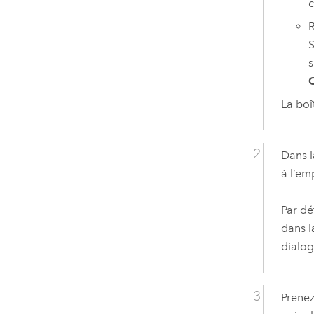
c
R
S
s
O
La boî
Dans l
à l’em
Par dé
dans l
dialog
Prene