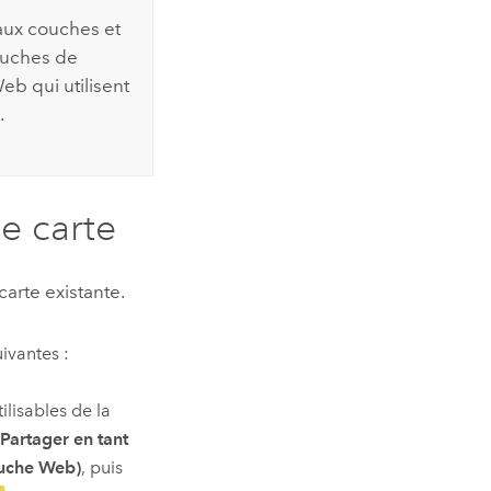
aux couches et
ouches de
b qui utilisent
.
e carte
rte existante.
ivantes :
lisables de la
Partager en tant
uche Web)
, puis