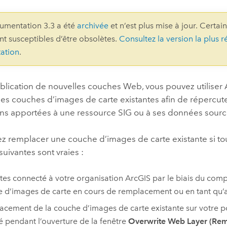
professionnels et
perspectiv
umentation 3.3 a été
archivée
et n’est plus mise à jour. Certai
technologiques
tendances
ont susceptibles d’être obsolètes.
Consultez la version la plus r
l’univers
ation
.
géospatia
ublication de nouvelles couches Web, vous pouvez utiliser
Tous les récits
es couches d’images de carte existantes afin de répercute
ons apportées à une ressource SIG ou à ses données sourc
z remplacer une couche d’images de carte existante si tou
suivantes sont vraies :
tes connecté à votre organisation ArcGIS par le biais du com
 d’images de carte en cours de remplacement ou en tant qu’a
acement de la couche d’images de carte existante sur votre po
 pendant l’ouverture de la fenêtre
Overwrite Web Layer (Rem