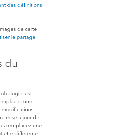
nt des définitions
images de carte
iser le partage
s du
ymbologie, est
 remplacez une
 modifications
re mise à jour de
vous remplacez une
 être différente