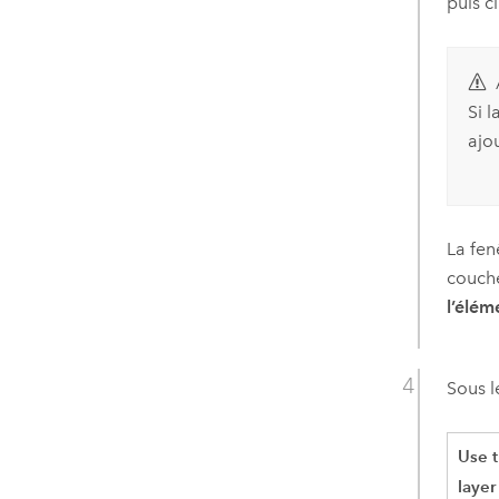
puis c
Si l
ajo
La fen
couche
l’élém
Sous l
Use t
layer