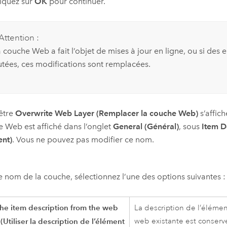
liquez sur
OK
pour continuer.
Attention :
a couche Web a fait l’objet de mises à jour en ligne, ou si des e
utées, ces modifications sont remplacées.
être
Overwrite Web Layer (Remplacer la couche Web)
s’affic
 Web est affiché dans l’onglet
General (Général)
, sous
Item De
ent)
. Vous ne pouvez pas modifier ce nom.
e nom de la couche, sélectionnez l’une des options suivantes :
he item description from the web
La description de l’éléme
 (Utiliser la description de l’élément
web existante est conservée