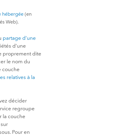
e hébergée
(en
tés Web).
au
partage d’une
riétés d’une
te proprement dite
ger le nom du
ne couche
 relatives à la
vez décider
service regroupe
r la couche
 sur
sous. Pour en