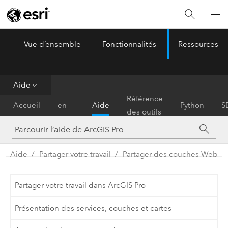
Vue d’ensemble
Fonctionnalités
Ressources
ArcGIS Pro
Menu
Aide
Prise
Référence
Accueil
en
Aide
Python
S
des outils
main
Aide
Partager votre travail
Partager des couches Web
Partager votre travail dans ArcGIS Pro
Présentation des services, couches et cartes