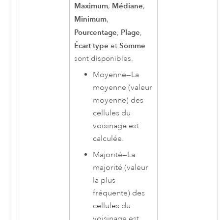
Maximum
Médiane
,
,
Minimum
,
Pourcentage
Plage
,
,
Écart type
Somme
et
sont disponibles.
Moyenne
—
La
moyenne (valeur
moyenne) des
cellules du
voisinage est
calculée.
Majorité
—
La
majorité (valeur
la plus
fréquente) des
cellules du
voisinage est