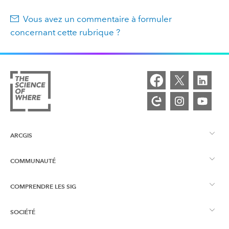
Vous avez un commentaire à formuler
concernant cette rubrique ?
ARCGIS
COMMUNAUTÉ
Vue d’ensemble d’ArcGIS
COMPRENDRE LES SIG
Esri Community
Cartographie
SOCIÉTÉ
Qu’est-ce qu’un SIG ?
Blog ArcGIS
ArcGIS Pro