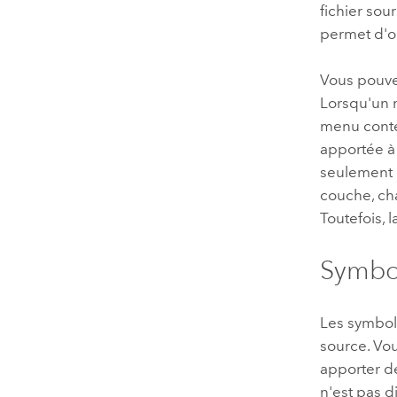
fichier so
permet d'o
Vous pouve
Lorsqu'un 
menu cont
apportée à 
seulement 
couche, ch
Toutefois,
Symbo
Les symbole
source. Vo
apporter d
n'est pas 