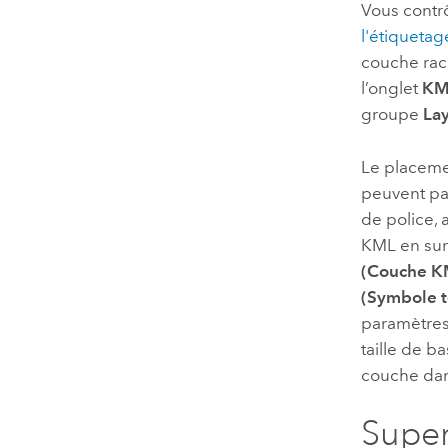
Vous contr
l'étiquetag
couche raci
l’onglet
KM
groupe
La
Le placemen
peuvent pas
de police, 
KML en sur
(Couche K
(Symbole t
paramètres 
taille de b
couche dan
Super