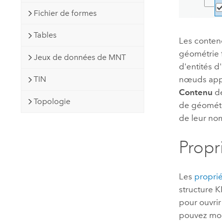
Fichier de formes
Tables
Les conten
géométrie 
Jeux de données de MNT
d'entités d
TIN
nœuds appa
Contenu
de
Topologie
de géométri
de leur no
Propr
Les
propri
structure K
pour ouvrir
pouvez modi