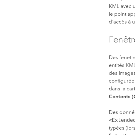
KML avec un
le point ap
d'accès à 
Fenêtr
Des fenêtre
entités KM
des images
configurées
dans la car
Contents (
Des donnée
<Extende
typées (lor