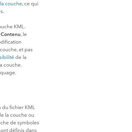
 la couche
, ce qui
s.
couche KML.
e
Contenu
, le
dification
 couche, et pas
ibilité
de la
a couche.
squage.
n du fichier KML
de la couche ou
ouche de symboles
ont définis dans