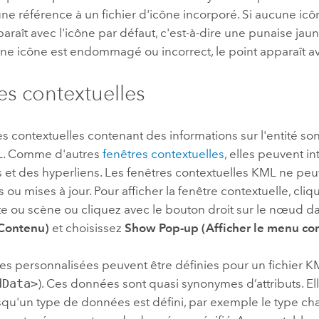
e référence à un fichier d'icône incorporé. Si aucune icôn
paraît avec l'icône par défaut, c'est-à-dire une punaise jaun
une icône est endommagé ou incorrect, le point apparaît a
es contextuelles
s contextuelles contenant des informations sur l'entité so
L. Comme d'autres
fenêtres contextuelles
, elles peuvent in
 et des hyperliens. Les fenêtres contextuelles KML ne peu
 ou mises à jour. Pour afficher la fenêtre contextuelle, cliqu
te ou scène ou cliquez avec le bouton droit sur le nœud da
Contenu)
et choisissez
Show Pop-up (Afficher le menu co
s personnalisées peuvent être définies pour un fichier KM
dData>
). Ces données sont quasi synonymes d’attributs. El
squ'un type de données est défini, par exemple le type cha