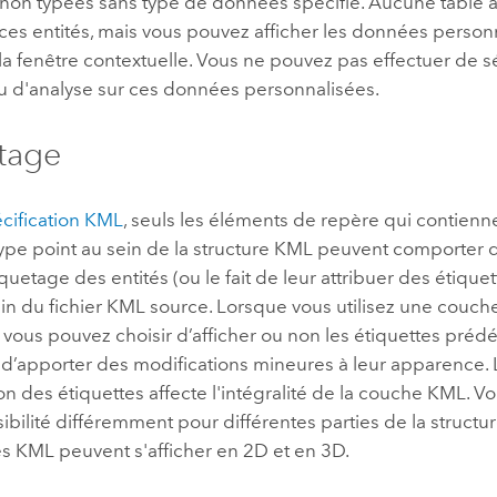
u non typées sans type de données spécifié. Aucune table at
 ces entités, mais vous pouvez afficher les données perso
la fenêtre contextuelle. Vous ne pouvez pas effectuer de s
u d'analyse sur ces données personnalisées.
tage
cification KML
, seuls les éléments de repère qui contien
ype point au sein de la structure KML peuvent comporter d
uetage des entités (ou le fait de leur attribuer des étiquet
ein du fichier KML source. Lorsque vous utilisez une couc
, vous pouvez choisir d’afficher ou non les étiquettes prédéf
t d’apporter des modifications mineures à leur apparence. L
on des étiquettes affecte l'intégralité de la couche KML. 
visibilité différemment pour différentes parties de la structu
s KML peuvent s'afficher en 2D et en 3D.