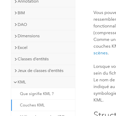
Annotation
Ressources naturelles
Technologie Developer
Vous pouve
BIM
Créer des applications de
ressemblen
cartographie et d’analyse spatiale
Tous les secteurs d’activité
DAO
fonctionnal
(compressé
Dimensions
Comme un se
Tous les produits
couches KM
Excel
scènes
.
Classes d’entités
Lorsque vo
Jeux de classes d’entités
sein du fic
Le nom de 
KML
indiqué au
symbologie 
Que signifie KML ?
KML.
Couches KML
Struc