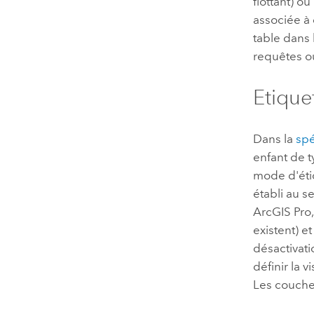
flottant) o
associée à
table dans 
requêtes o
Etique
Dans la
spé
enfant de t
mode d'étiq
établi au s
ArcGIS Pro
existent) e
désactivati
définir la 
Les couche