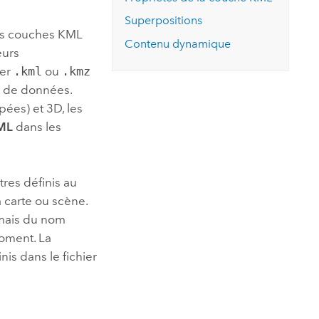
essai gratuit.
Lire le récit
Explorer ce cours
es et
Superpositions
Découvrir ArcGIS Pro
es couches KML
 de
Contenu dynamique
eurs
ier
.kml
ou
.kmz
l
e de données.
pées) et 3D, les
ML
dans les
res définis au
a carte ou scène.
mais du nom
moment. La
nis dans le fichier