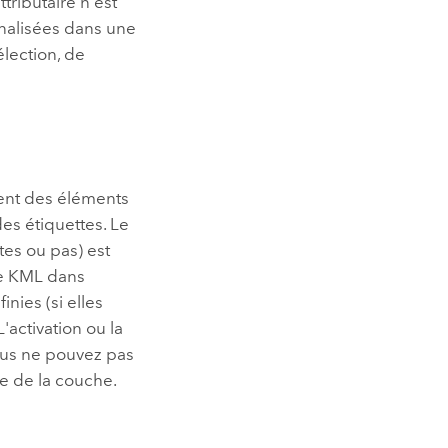
tributaire n'est
nnalisées dans une
élection, de
nent des éléments
es étiquettes. Le
tes ou pas) est
he KML dans
inies (si elles
'activation ou la
Vous ne pouvez pas
re de la couche.