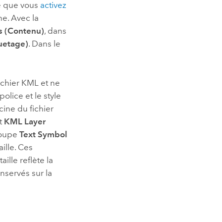
re que vous
activez
e. Avec la
s (Contenu)
, dans
uetage)
. Dans le
ichier KML et ne
lice et le style
cine du fichier
et
KML Layer
roupe
Text Symbol
aille. Ces
ille reflète la
nservés sur la