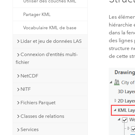
Utiliser des couches KML
Partager KML
Les élément
hiérarchie
Vocabulaire KML de base
dans la fe
des lignes p
Lidar et jeu de données LAS
structure 
Connexion d’entités multi-
de cette str
fichier
NetCDF
NITF
Fichiers Parquet
Classes de relations
Services