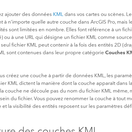
professionnels et
perspectiv
z ajouter des données
KML
dans vos cartes ou scènes. L
technologiques
tendances
t à n’importe quelle autre couche dans
ArcGIS Pro
, mais l
l’univers
ités sont limitées en nombre. Elles font référence à un fich
géospatia
) ou à une URL qui désigne un fichier KML comme sourc
ul fichier KML peut contenir à la fois des entités 2D (dra
Tous les récits
L sont contenues dans leur propre catégorie
Couches K
us créez une couche à partir de données KML, les paramèt
hier KML dictent la manière dont la couche apparaît dans l
la couche ne découle pas du nom du fichier KML même, 
 sein du fichier. Vous pouvez renommer la couche à tout 
et la visibilité des entités reposent sur les paramètres défi
ture des couches KML