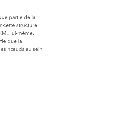
ue partie de la
 cette structure
r KML lui-même,
ifie que la
 les nœuds au sein