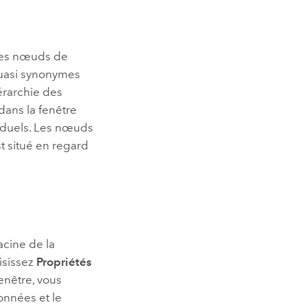
Les nœuds de
quasi synonymes
iérarchie des
dans la fenêtre
iduels. Les nœuds
t situé en regard
acine de la
isissez
Propriétés
fenêtre, vous
onnées et le