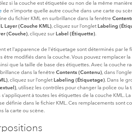
ôlez si la couche est étiquetée ou non de la même maniè
e
de n'importe quelle autre couche dans une carte ou scèn
ne du fichier KML en surbrillance dans la fenêtre
Content
L Layer (Couche KML)
, cliquez sur l’onglet
Labeling (Étiq
yer (Couche)
, cliquez sur
Label (Étiquette)
.
t et l'apparence de l'étiquetage sont déterminés par le f
 être modifiés dans la couche. Vous pouvez remplacer la po
ainsi que la taille de base des étiquettes. Avec la couche ra
brillance dans la fenêtre
Contents (Contenu)
, dans l’ongl
ML)
, cliquez sur l’onglet
Labeling (Étiquetage)
. Dans le g
extuel)
, utilisez les contrôles pour changer la police ou la t
s'appliquent à toutes les étiquettes de la couche KML. La ta
ase définie dans le fichier KML. Ces remplacements sont co
s la carte ou scène.
positions