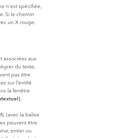
e n'est spécifiée,
e. Si le chemin
vec un X rouge.
nt associées aux
tégrer du texte,
vent pas être
ez sur l’entité
ns la fenêtre
ntextuel)
.
L (avec la balise
les peuvent être
îne, entier ou