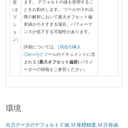
ます。 デフォルトの値を使用するこ
差
とをお勧めします。 ツールやそれ以
(オ
降の解析において最大オフセット偏
プ
差値が小さすぎる場合、パフォーマ
シ
ンスが低下する可能性があります。
ョ
ン)
詳細については、
[頂点の挿入
(Densify)]
ツールのドキュメントに含
[最大オフセット偏差]
まれる
パラメ
ーターの情報をご参照ください。
環境
出力データのデフォルト Z 値
,
M 座標精度
,
M 許容値
,