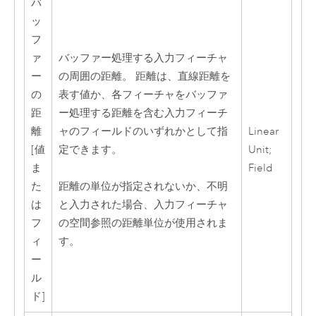
バ
ッ
フ
ァ
バッファー処理する入力フィーチャ
ー
の周囲の距離。 距離は、直線距離を
の
表す値か、各フィーチャをバッファ
距
ー処理する距離を含む入力フィーチ
離
ャのフィールドのいずれかとして指
Linear
[値
定できます。
Unit;
ま
Field
た
距離の単位が指定されないか、不明
は
と入力された場合、入力フィーチャ
フ
の空間参照の距離単位が使用されま
ィ
す。
ー
ル
ド]