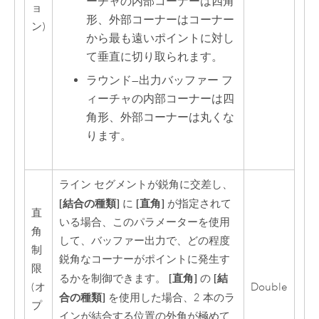
ーチャの内部コーナーは四角
ョ
形、外部コーナーはコーナー
ン)
から最も遠いポイントに対し
て垂直に切り取られます。
ラウンド
—
出力バッファー フ
ィーチャの内部コーナーは四
角形、外部コーナーは丸くな
ります。
ライン セグメントが鋭角に交差し、
[結合の種類]
[直角]
に
が指定されて
直
いる場合、このパラメーターを使用
角
して、バッファー出力で、どの程度
制
鋭角なコーナーがポイントに発生す
限
[直角]
[結
るかを制御できます。
の
(オ
Double
合の種類]
を使用した場合、2 本のラ
プ
インが結合する位置の外角が極めて