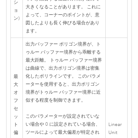
シ
大きくなることがあります。 これに
ョ
よって、コーナーのポイントが、意
ン)
図したよりも長く伸びる場合があり
ます。
出力バッファー ポリゴン境界が、ト
ゥルー バッファー境界から乖離する
最大距離。 トゥルー バッファー境界
は曲線で、出力ポリゴン境界は密集
化したポリラインです。 このパラメ
最
ーターを使用すると、出力ポリゴン
大
境界がトゥルー バッファー境界に近
オ
似する程度を制御できます。
フ
セ
このパラメーターが設定されていな
ッ
い場合や 0 に設定されている場合、
ト
Linear
ツールによって最大偏差が特定され
偏
Unit