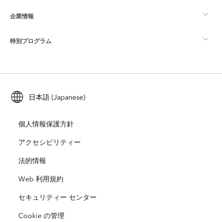
企業情報
GIS とは
ArcGIS ブログ
ArcGIS Pro
特別プログラム
Esri について
ロケーション インテリジェンス
業界ブログ
ArcGIS Enterprise
ArcGIS for Personal Use
Esri に連絡
トレーニング
ユーザー調査およびテスト
ArcGIS Online
ArcGIS for Student Use
日本語 (Japanese)
採用情報
ArcUser
Esri Young Professionals Network
開発者向けテクノロジー
自然保護
個人情報保護方針
オープンビジョン
ArcNews
イベント
ArcGIS Location Platform
アクセシビリティー
災害対応
パートナー
ArcWatch
法的情報
Esri ストア
教育機関
Web 利用規約
企業行動規範
Esri Press
ArcGIS Architecture Center
セキュリティー センター
非営利組織
環境および持続可能性の取り組み
Esri ビデオ
Cookie の管理