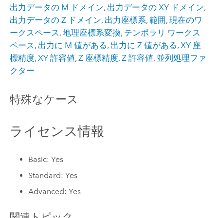
出力データの M ドメイン
,
出力データの XY ドメイン
,
出力データの Z ドメイン
,
出力座標系
,
範囲
,
現在のワ
ークスペース
,
地理座標系変換
,
テンポラリ ワークス
ペース
,
出力に M 値がある
,
出力に Z 値がある
,
XY 座
標精度
,
XY 許容値
,
Z 座標精度
,
Z 許容値
,
並列処理ファ
クター
特殊なケース
ライセンス情報
Basic: Yes
Standard: Yes
Advanced: Yes
関連トピック