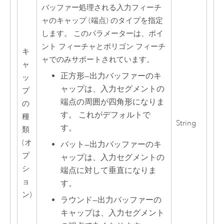
バッファー処理される入力フィーチ
ャのキャップ (端点) のタイプを指定
します。 このパラメーターは、ポイ
ント フィーチャとポリゴン フィーチ
キ
ャでのみサポートされています。
ャ
正方形
—
出力バッファーのキ
ッ
ャップは、入力セグメントの
プ
端点の周囲が四角形になりま
の
す。 これがデフォルトで
種
String
す。
類
(オ
バット
—
出力バッファーのキ
プ
ャップは、入力セグメントの
シ
端点に対して垂直になりま
ョ
す。
ン)
ラウンド
—
出力バッファーの
キャップは、入力セグメント