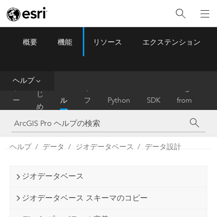
概要
機能
リソース
エクステンション
ArcGIS Pro
Menu
ツ
ー
ル
ヘルプ
は
ホ
ヘ
リ
Migrate
じ
ー
ル
フ
Python
SDK
from
め
ム
プ
ァ
ArcMap
に
レ
ン
ヘルプ
データ
ジオデータベース
データ設計
ス
ジオデータベース
ジオデータベース スキーマのコピー