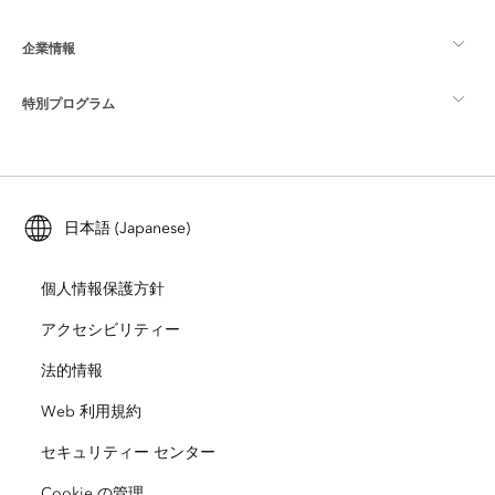
マッピング
企業情報
GIS とは
ArcGIS ブログ
ArcGIS Pro
特別プログラム
Esri について
ロケーション インテリジェンス
業界ブログ
ArcGIS Enterprise
ArcGIS for Personal Use
Esri に連絡
トレーニング
ユーザー調査およびテスト
ArcGIS Online
ArcGIS for Student Use
日本語 (Japanese)
採用情報
ArcUser
Esri Young Professionals Network
開発者向けテクノロジー
自然保護
個人情報保護方針
オープンビジョン
ArcNews
イベント
ArcGIS Location Platform
アクセシビリティー
災害対応
パートナー
ArcWatch
法的情報
Esri ストア
教育機関
Web 利用規約
企業行動規範
Esri Press
ArcGIS Architecture Center
セキュリティー センター
非営利組織
環境および持続可能性の取り組み
Esri ビデオ
Cookie の管理