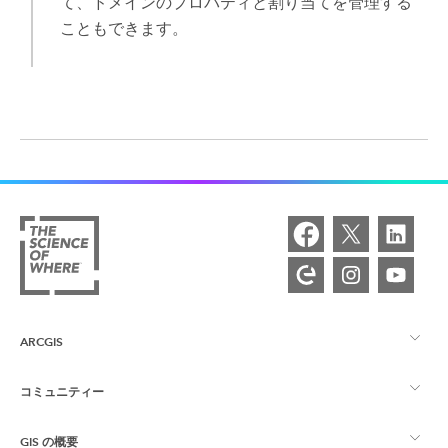
て、ドメインのプロパティと割り当てを管理する
こともできます。
ARCGIS
コミュニティー
ArcGIS の概要
GIS の概要
Esri Community