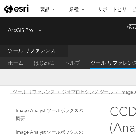
製品
業種
サポートとサー
ARCGIS
業種
サポートとサービス
機
概
ArcGIS Pro
Menu
ArcGIS の概要
建築・工業技術・建設
プロフェッショナル
非営利組
マ
Esri のエンタープライズ地理空間
コンサル
デ
テクニカル サポー
市民の安
プラットフォーム
ツール リファレンス
ビジネス
解
トレーニング
サイエン
ArcGIS Online
位
ホーム
はじめに
ヘルプ
ツール リファレン
自然保護
完全な SaaS マッピング プラット
地方自治
デ
フォーム
教育機関
空
持続可能
ArcGIS Pro
公共エネルギー
ツール リファレンス
ジオプロセシング ツール
Image
電気通信
世界有数の GIS ソフトウェア
施設管理
CC
交通機関
ArcGIS Enterprise
Image Analyst ツールボックスの
保健福祉サービス
GIS とマッピングの基本的なシス
概要
水道
(Ana
テム
中央政府
Image Analyst ツールボックスの