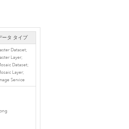
データ タイプ
aster Dataset;
aster Layer;
osaic Dataset;
osaic Layer;
mage Service
ong