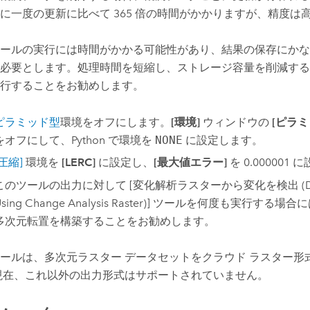
に一度の更新に比べて 365 倍の時間がかかりますが、精度は
ールの実行には時間がかかる可能性があり、結果の保存にかな
必要とします。処理時間を短縮し、ストレージ容量を削減する
行することをお勧めします。
ピラミッド型
環境をオフにします。
[環境]
ウィンドウの
[ピラミ
をオフにして、Python で環境を
NONE
に設定します。
[圧縮]
環境を
[LERC]
に設定し、
[最大値エラー]
を 0.000001
このツールの出力に対して
[変化解析ラスターから変化を検出 (Dete
sing Change Analysis Raster)]
ツールを何度も実行する場合に
多次元転置を構築することをお勧めします。
ールは、多次元ラスター データセットをクラウド ラスター形式 (
現在、これ以外の出力形式はサポートされていません。