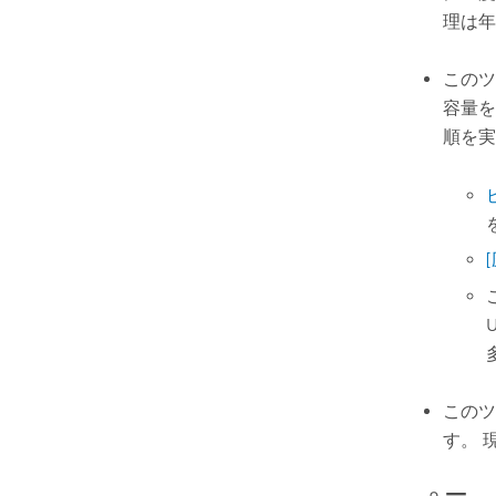
理は年
このツ
容量を
順を実
U
このツ
す。 