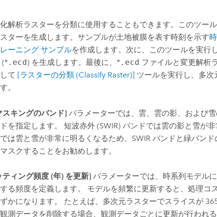
化解析ラスターを分類に使用することもできます。このツール
スターを生成します。サンプルが土地被膜を表す時刻を示す
時
レーニング サンプル
を作成します。次に、このツールを実行
(*
.ecd
) を生成します。最後に、*
.ecd
ファイルと変更解析
用して
[ラスターの分類 (Classify Raster)]
ツールを実行し、多次
す。
マスキングのバンド]
パラメーターでは、雲、雲の影、および雪
ドを指定します。 短波赤外 (SWIR) バンドでは雲の影と雪が
では雲と雪が非常に明るくなるため、SWIR バンドと緑バンド
マスクすることをお勧めします。
ッティング頻度 (年) を更新]
パラメーターでは、時系列モデルに
する頻度を定義します。 モデルを頻繁に更新すると、処理コ
ずかになります。 たとえば、多次元ラスターでスライスが 36
観測データを削除する場合、観測データごとに更新が行われる