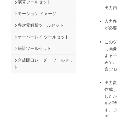
演算ツールセット
出力内
モーション イメージ
入力多
多次元解析ツールセット
が必要
オーバーレイ ツールセット
このツ
統計ツールセット
元画像
よる干
合成開口レーダー ツールセッ
みで、
ト
含む La
出力変
作成し
したか
ルが時
す。 
す。