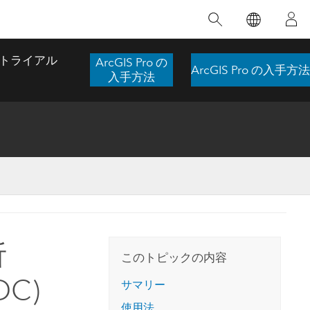
注目のトレーニング
注目の製品
注目のストーリー
注目
GIS について
イノベーションへの取り
組み
トライアル
ArcGIS Pro の
ArcGIS Pro の入手方法
合わせ
GIS とは
入手方法
スのアクセ
の実践
人工知能 (AI)
地理学的アプローチ
ロケーション インテリ
ジェンス
 更
デジタル トランスフォ
空間データ サイエンス: 解析を進化さ
ArcGIS Pro の概要
マップがライフラインとなるとき
The
ーメーション
品、開発
せる
ArcGIS Pro は、Esri の世界をリードする
2024 年にブラジルで発生した歴史的な洪水
著: J
ー
デジタル ツイン
GIS デスクトップ アプリケーションであ
の際、GIS 技術を専門とする企業である
このインストラクター主導型のコースで
本書
ンド
り、マッピング、解析、データ管理に用い
Codex は、30 日間で 17 件の緊急洪水アプ
析
は、データのパターンや関係性を明らかに
かつ
られています。 技術がどのようなものかを
リケーションを構築し、重要な救助活動を
このトピックの内容
するために使用される空間統計技術を探索
解決
確認したり、ハンズオンのインタラクティ
実現しました。
し、複雑な問題を解決する知見を引き出し
DC)
らか
ブ マップを試したり、製品の機能を調べた
サマリー
ます。
ストーリーを読む
り、無料トライアルを開始したりします。
本書
使用法