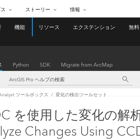
注目のイニシアティブ
ビス
ストーリー
情報
能
ESRI ストーリー
セルフサービス
ESRI について
ARCGIS の購入
ESRI に連絡
要
機能
リソース
エクステンション
無料
 サービス
織
ッピング
WhereNext Magazine
優れた地理空間情報活用へ
Esri について
ユーザー タイプ
ArcUser
サポートに問い
ータを空間的に表示および理解
エグゼクティブレベルのニ
の道
ArcGIS へのロールベー
ArcGIS ユーザー向け
ト
全
Esri のプログラムと取り組み
ュースと洞察
ス
的な技術リソース
析
Esri Community
ス
イベント
置情報を分析に活用
Esri ブログ
Esri ストア
ArcNews
ス
Python
SDK
Migrate from ArcMap
ArcGIS ブログ
実世界のグローバルな GIS
Esri の ArcGIS 製品
業界ニュースと ArcGIS
体
パートナー
ータ管理
技術革新
新情報
ドキュメント
間データの統合、編集、共有
購入方法
な開発
採用情報
インフラストラクチャ管理
Esri と The Science of Where
Esri 製品、パートナー製
ArcWatch
My Esri
 Analyst ツールボックス
変化の検出ツールセット
GIS を活用して、最新の強靱で持続可能な未
メディアおよびアナリスト関
のポッドキャスト
者サブスクリプション
地理空間に関するニュ
来を創ります。 計画と運用に対する地理学
すべての機能
係者の方へ
ビジネスおよびテクノロジ
ス、見解、およびトレ
的アプローチは、インフラストラクチャ プ
DC を使用した変化の解
ロジェクトが周囲の環境とどのように関連
ー リーダーの声
しているかをリーダーが理解するのに役立
lyze Changes Using CC
ちます。
Esri に連絡
すべてのストーリー
インフラストラクチャ管理の探索