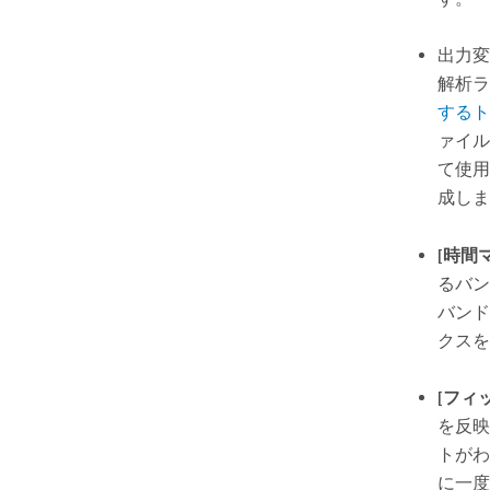
出力変
解析ラ
するト
ァイル 
て使
成しま
[時間
るバン
バンド
クスを
[フィ
を反映
トがわ
に一度