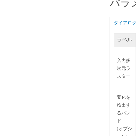
パラ
ダイアロ
ラベル
入力多
次元ラ
スター
変化を
検出す
るバン
ド
(オプシ