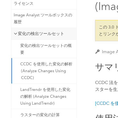
開発者向けテクノロジー
(Ima
ライセンス
自然資源
マッピング &amp; 空間解析アプリ
Image Analyst ツールボックスの
ケーションの構築
履歴
すべての業種
この 3.
変化の検出ツールセット
とリンク
すべてのプロダクト
変化の検出ツールセットの概
Imag
要
サマ
CCDC を使用した変化の解析
(Analyze Changes Using
CCDC)
CCDC 
スターを生
LandTrendr を使用した変化
の解析 (Analyze Changes
[CCDC を
Using LandTrendr)
ラスターの変化の計算