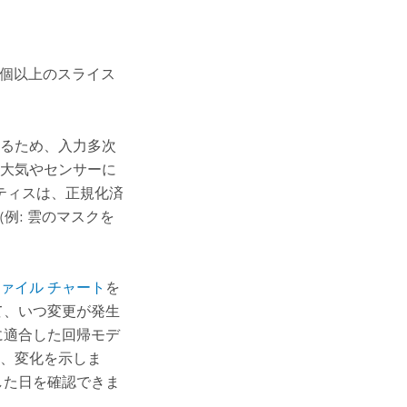
 個以上のスライス
るため、入力多次
大気やセンサーに
ティスは、正規化済
例: 雲のマスクを
ァイル チャート
を
て、いつ変更が発生
に適合した回帰モデ
、変化を示しま
した日を確認できま