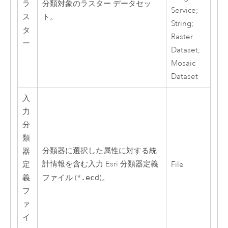
ラ
分類対象のラスター データセッ
Service;
ス
ト。
String;
タ
Raster
ー
Dataset;
Mosaic
Dataset
入
力
分
類
分類器に選択した属性に対する統
器
計情報を含む入力
Esri
分類器定義
定
File
義
ファイル (*
.ecd
)。
フ
ァ
イ