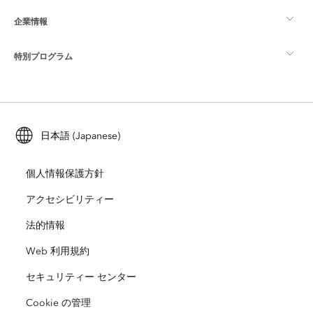
企業情報
GIS とは
ArcGIS ブログ
ArcGIS Pro
特別プログラム
Esri について
ロケーション インテリジェンス
業界ブログ
ArcGIS Enterprise
ArcGIS for Personal Use
Esri に連絡
トレーニング
ユーザー調査およびテスト
ArcGIS Online
ArcGIS for Student Use
日本語 (Japanese)
採用情報
ArcUser
Esri Young Professionals Network
開発者向けテクノロジー
自然保護
個人情報保護方針
オープンビジョン
ArcNews
イベント
ArcGIS Location Platform
アクセシビリティー
災害対応
パートナー
ArcWatch
法的情報
Esri ストア
教育機関
Web 利用規約
企業行動規範
Esri Press
ArcGIS Architecture Center
セキュリティー センター
非営利組織
環境および持続可能性の取り組み
Esri ビデオ
Cookie の管理