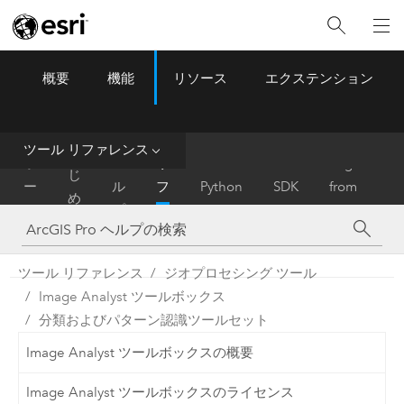
概要
機能
リソース
エクステンション
ArcGIS Pro
Menu
ツ
ー
ル
ツール リファレンス
は
ホ
ヘ
リ
Migrate
じ
ー
ル
フ
Python
SDK
from
め
ム
プ
ァ
ArcMap
に
レ
ン
ツール リファレンス
ジオプロセシング ツール
ス
Image Analyst ツールボックス
分類およびパターン認識ツールセット
Image Analyst ツールボックスの概要
Image Analyst ツールボックスのライセンス