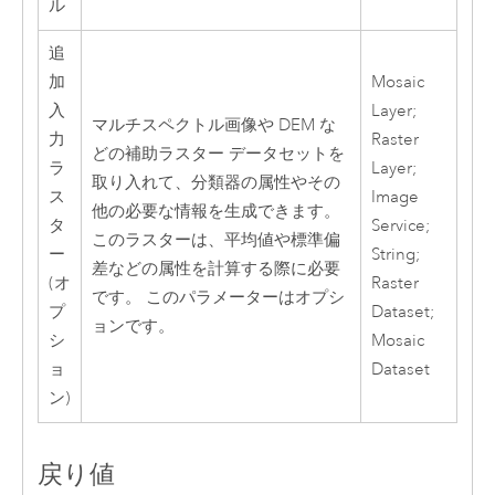
ル
追
加
Mosaic
入
Layer;
マルチスペクトル画像や DEM な
力
Raster
どの補助ラスター データセットを
ラ
Layer;
取り入れて、分類器の属性やその
ス
Image
他の必要な情報を生成できます。
タ
Service;
このラスターは、平均値や標準偏
ー
String;
差などの属性を計算する際に必要
(オ
Raster
です。 このパラメーターはオプシ
プ
Dataset;
ョンです。
シ
Mosaic
ョ
Dataset
ン)
戻り値