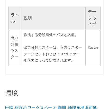
デー
ラベ
説明
タ タ
ル
イプ
作成する分類画像のパスと名前。
出力
分類
Raster
出力分類ラスターは、入力ラスター
ラス
データセットおよび *
.ecd
ファイ
ター
ル入力によって定義されます。
環境
圧縮
,
現在のワークスペース
,
範囲
,
地理座標系変換
,