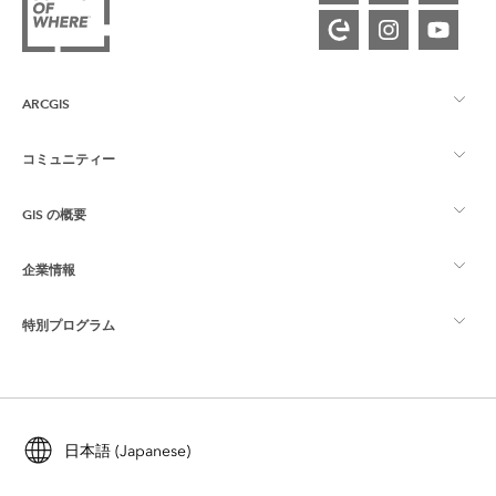
ARCGIS
コミュニティー
ArcGIS の概要
GIS の概要
Esri Community
マッピング
企業情報
GIS とは
ArcGIS ブログ
ArcGIS Pro
特別プログラム
Esri について
ロケーション インテリジェンス
業界ブログ
ArcGIS Enterprise
ArcGIS for Personal Use
Esri に連絡
トレーニング
ユーザー調査およびテスト
ArcGIS Online
ArcGIS for Student Use
日本語 (Japanese)
採用情報
ArcUser
Esri Young Professionals Network
開発者向けテクノロジー