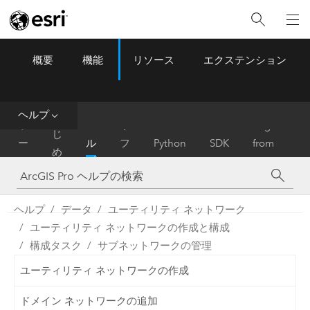
概要
機能
リソース
エクステンション
ArcGIS Pro
Menu
ツ
ー
ル
ヘルプ
は
ホ
ヘ
リ
Migrate
じ
ー
ル
フ
Python
SDK
from
め
ム
プ
ァ
ArcMap
に
レ
ン
ヘルプ
データ
ユーティリティ ネットワーク
ス
ユーティリティ ネットワークの作成と構成
構成タスク
サブネットワークの管理
ユーティリティ ネットワークの作成
ドメイン ネットワークの追加