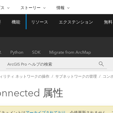
注目のイニシアティブ
ビス
ストーリー
情報
能
ESRI ストーリー
セルフサービス
ESRI について
ARCGIS の購入
ESRI に連絡
要
機能
リソース
エクステンション
無料
 サービス
織
ッピング
WhereNext Magazine
優れた地理空間情報活用へ
Esri について
ユーザー タイプ
ArcUser
サポートに問い
ータを空間的に表示および理解
エグゼクティブレベルのニ
の道
ArcGIS へのロールベー
ArcGIS ユーザー向け
ト
全
Esri のプログラムと取り組み
ュースと洞察
ス
的な技術リソース
析
Esri Community
ス
イベント
置情報を分析に活用
Esri ブログ
Esri ストア
ArcNews
ス
Python
SDK
Migrate from ArcMap
ArcGIS ブログ
実世界のグローバルな GIS
Esri の ArcGIS 製品
業界ニュースと ArcGIS
体
パートナー
ータ管理
技術革新
新情報
ドキュメント
間データの統合、編集、共有
購入方法
な開発
採用情報
インフラストラクチャ管理
Esri と The Science of Where
Esri 製品、パートナー製
ArcWatch
My Esri
ィリティ ネットワークの操作
サブネットワークの管理
コン
GIS を活用して、最新の強靱で持続可能な未
メディアおよびアナリスト関
のポッドキャスト
者サブスクリプション
地理空間に関するニュ
来を創ります。 計画と運用に対する地理学
すべての機能
係者の方へ
ビジネスおよびテクノロジ
ス、見解、およびトレ
的アプローチは、インフラストラクチャ プ
Connected 属性
ロジェクトが周囲の環境とどのように関連
ー リーダーの声
しているかをリーダーが理解するのに役立
ちます。
Esri に連絡
すべてのストーリー
1 ドキュメントは
アーカイブされており
、今後更新されません。 
インフラストラクチャ管理の探索