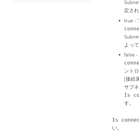
Subne
定され
tru
conn
Subne
よって
fal
conn
ントロ
[接続属性
サブネ
Is c
す。
Is conne
い。