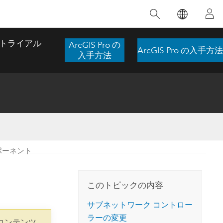
注目のトレーニング
注目の製品
注目のストーリー
注目
GIS について
イノベーションへの取り
組み
トライアル
ArcGIS Pro の
ArcGIS Pro の入手方法
合わせ
GIS とは
入手方法
スのアクセ
の実践
人工知能 (AI)
地理学的アプローチ
ロケーション インテリ
ジェンス
 更
デジタル トランスフォ
空間データ サイエンス: 解析を進化さ
ArcGIS Pro の概要
マップがライフラインとなるとき
The
ーメーション
品、開発
せる
ポーネント
ArcGIS Pro は、Esri の世界をリードする
2024 年にブラジルで発生した歴史的な洪水
著: J
ー
デジタル ツイン
GIS デスクトップ アプリケーションであ
の際、GIS 技術を専門とする企業である
このインストラクター主導型のコースで
本書
ンド
り、マッピング、解析、データ管理に用い
Codex は、30 日間で 17 件の緊急洪水アプ
は、データのパターンや関係性を明らかに
かつ
られています。 技術がどのようなものかを
リケーションを構築し、重要な救助活動を
このトピックの内容
するために使用される空間統計技術を探索
解決
確認したり、ハンズオンのインタラクティ
実現しました。
し、複雑な問題を解決する知見を引き出し
らか
ブ マップを試したり、製品の機能を調べた
サブネットワーク コントロー
ます。
ストーリーを読む
り、無料トライアルを開始したりします。
ラーの変更
本書
コンテンツ