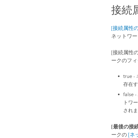
接続
[接続属性の更新
ネットワー
[接続属性の更新
ークのフ
tru
存在す
fal
トワー
されま
[最後の接
ークの
[ネ