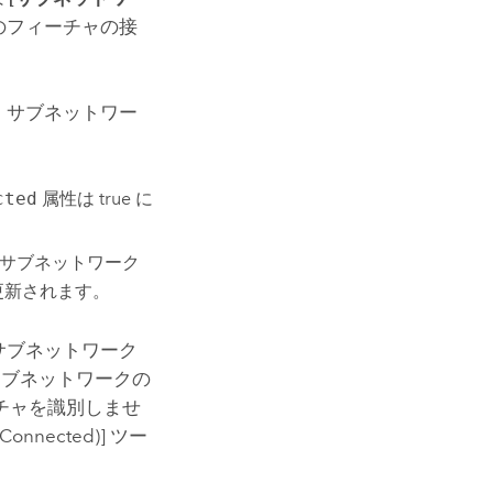
のフィーチャの接
、サブネットワー
cted
属性は true に
、サブネットワーク
に更新されます。
サブネットワーク
サブネットワークの
チャを識別しませ
onnected)]
ツー