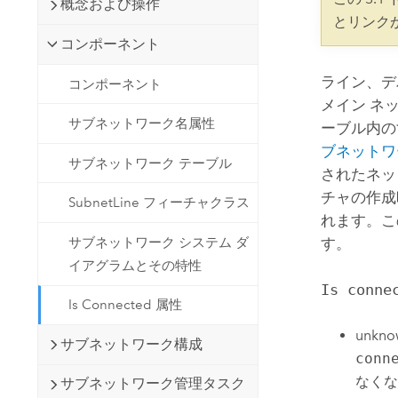
概念および操作
開発者向けテクノロジー
自然資源
とリンク
マッピング &amp; 空間解析アプリ
コンポーネント
ケーションの構築
すべての業種
ライン、デ
コンポーネント
メイン ネ
すべてのプロダクト
サブネットワーク名属性
ーブル内の
ブネットワ
サブネットワーク テーブル
されたネッ
チャの作成
SubnetLine フィーチャクラス
れます。こ
す。
サブネットワーク システム ダ
イアグラムとその特性
Is conne
Is Connected 属性
unk
サブネットワーク構成
conn
なく
サブネットワーク管理タスク