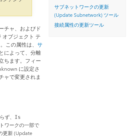
コースを探索
ArcGIS Pro の詳細
サブネットワークの更新
。
(Update Subnetwork) ツール
接続属性の更新ツール
ーチャ、およびド
 オブジェクト テ
。この属性は、
サ
とによって、分離
立ちます。フィー
nknown に設定さ
チャで変更されま
わらず、
Is
ネットワークの一部で
新 (Update