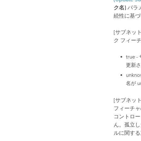
ク名]
パラ
続性に基づ
[サブネットワ
ク フィー
tru
更新さ
unk
名が 
[サブネットワ
フィーチ
コントロー
ん。孤立し
ルに関する