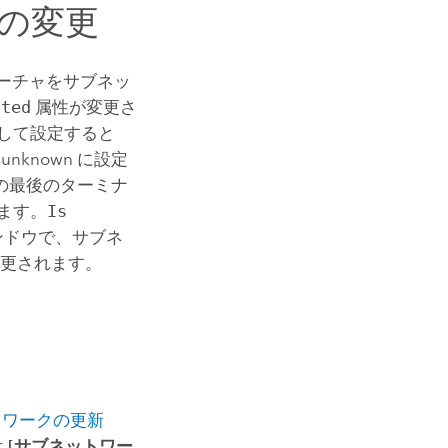
の変更
ーチャをサブネッ
cted
属性が変更さ
して設定すると
nknown に設定
の最後のターミナ
ます。
Is
ンドウで、サブネ
変更されます。
トワークの更新
は
[サブネットワー