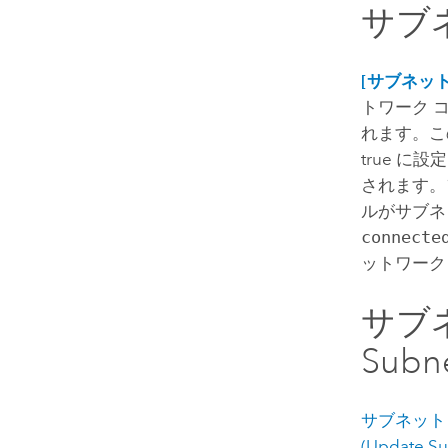
サブ
[サブネッ
トワーク 
れます。こ
true に
されます。
ルがサブネ
connecte
ットワーク
サブネ
Subn
サブネット
(Update Su