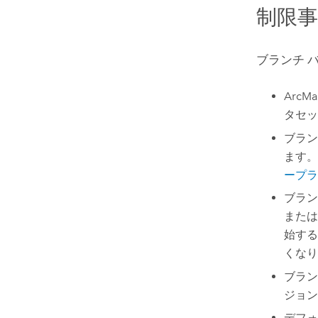
制限
ブランチ 
ArcM
タセッ
ブラン
ます。
ープラ
ブラン
または
始する
くなり
ブラン
ジョン
デフォ