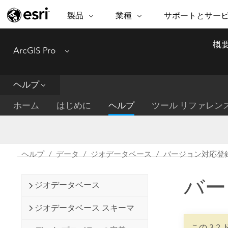
製品
業種
サポートとサー
ARCGIS
業種
サポートとサービス
機
概
ArcGIS Pro
Menu
ArcGIS の概要
建築・工業技術・建設
プロフェッショナル
非営利組
マ
Esri のエンタープライズ地理空間
コンサル
デ
テクニカル サポー
市民の安
プラットフォーム
ヘルプ
ビジネス
解
トレーニング
サイエン
ArcGIS Online
位
ホーム
はじめに
ヘルプ
ツール リファレン
自然保護
完全な SaaS マッピング プラット
地方自治
デ
フォーム
教育機関
空
持続可能
ArcGIS Pro
公共エネルギー
ヘルプ
データ
ジオデータベース
バージョン対応登
電気通信
世界有数の GIS ソフトウェア
施設管理
バー
交通機関
ArcGIS Enterprise
ジオデータベース
保健福祉サービス
GIS とマッピングの基本的なシス
水道
ジオデータベース スキーマ
テム
中央政府
この 3.