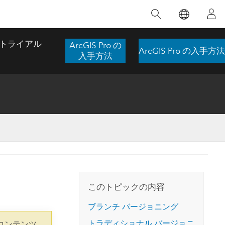
注目のトレーニング
注目の製品
注目のストーリー
注目
GIS について
イノベーションへの取り
組み
トライアル
ArcGIS Pro の
ArcGIS Pro の入手方法
合わせ
GIS とは
入手方法
スのアクセ
の実践
人工知能 (AI)
地理学的アプローチ
ロケーション インテリ
ジェンス
 更
デジタル トランスフォ
空間データ サイエンス: 解析を進化さ
ArcGIS Pro の概要
マップがライフラインとなるとき
The
ーメーション
品、開発
せる
ArcGIS Pro は、Esri の世界をリードする
2024 年にブラジルで発生した歴史的な洪水
著: J
ー
デジタル ツイン
GIS デスクトップ アプリケーションであ
の際、GIS 技術を専門とする企業である
このインストラクター主導型のコースで
本書
ンド
り、マッピング、解析、データ管理に用い
Codex は、30 日間で 17 件の緊急洪水アプ
は、データのパターンや関係性を明らかに
かつ
られています。 技術がどのようなものかを
リケーションを構築し、重要な救助活動を
このトピックの内容
するために使用される空間統計技術を探索
解決
確認したり、ハンズオンのインタラクティ
実現しました。
し、複雑な問題を解決する知見を引き出し
らか
ブ マップを試したり、製品の機能を調べた
ブランチ バージョニング
ます。
ストーリーを読む
り、無料トライアルを開始したりします。
本書
トラディショナル バージョニ
コンテンツ