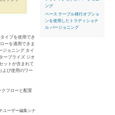
コースを探索
ArcGIS Pro の詳細
ング
。
ベース テーブル移行オプショ
ンを使用したトラディショナ
ル バージョニング
 タイプを使用でき
フローを適用できま
ージョニング タイ
タープライズ ジオ
セットが含まれて
および使用のワー
ークフローと配置
ルチユーザー編集シナ