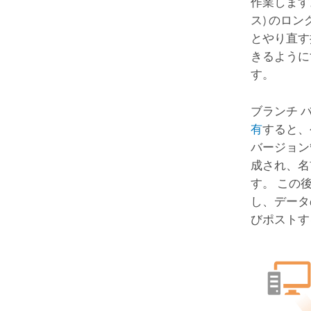
作業します
ス) のロ
とやり直す
きるように
す。
ブランチ 
有
すると
バージョン
成され、名
す。 この
し、データ
びポストす