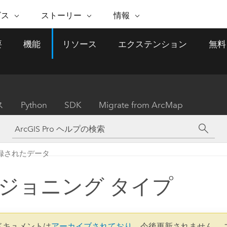
注目のイニシアティブ
ビス
ストーリー
情報
能
ESRI ストーリー
セルフサービス
ESRI について
ARCGIS の購入
ESRI に連絡
要
機能
リソース
エクステンション
無料
 サービス
織
ッピング
WhereNext Magazine
優れた地理空間情報活用へ
Esri について
ユーザー タイプ
ArcUser
サポートに問い
ータを空間的に表示および理解
エグゼクティブレベルのニ
の道
ArcGIS へのロールベー
ArcGIS ユーザー向け
ト
全
Esri のプログラムと取り組み
ュースと洞察
ス
的な技術リソース
析
Esri Community
ス
イベント
置情報を分析に活用
Esri ブログ
Esri ストア
ArcNews
ス
Python
SDK
Migrate from ArcMap
ArcGIS ブログ
実世界のグローバルな GIS
Esri の ArcGIS 製品
業界ニュースと ArcGIS
体
パートナー
ータ管理
技術革新
新情報
ドキュメント
間データの統合、編集、共有
購入方法
な開発
採用情報
インフラストラクチャ管理
Esri と The Science of Where
Esri 製品、パートナー製
ArcWatch
My Esri
録されたデータ
GIS を活用して、最新の強靱で持続可能な未
メディアおよびアナリスト関
のポッドキャスト
者サブスクリプション
地理空間に関するニュ
来を創ります。 計画と運用に対する地理学
すべての機能
係者の方へ
ビジネスおよびテクノロジ
ス、見解、およびトレ
的アプローチは、インフラストラクチャ プ
ジョニング タイプ
ロジェクトが周囲の環境とどのように関連
ー リーダーの声
しているかをリーダーが理解するのに役立
ちます。
Esri に連絡
すべてのストーリー
2 ドキュメントは
アーカイブされており
、今後更新されません。 
インフラストラクチャ管理の探索