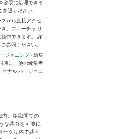
ルを容易に処理できま
ご参照ください。
ースから直接アクセ
き、フィーチャ サ
操作できます。 詳
をご参照ください。
バージョニング
- 編集
同時に、他の編集者
ョナル バージョニ
組織内、組織間での
うな共有を可能に
ポータル内で共同