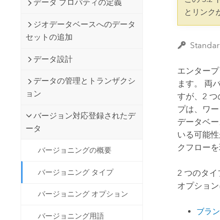
データ プロパティの定義
開発者向けテクノロジー
自然資源
とリンク
マッピング &amp; 空間解析アプリ
ジオデータベースへのデータ
ケーションの構築
セットの追加
すべての業種
Stan
データ設計
すべてのプロダクト
エンタープ
データの管理とトランザクシ
ます。 両
ョン
すが、2 
プは、ワー
バージョン対応登録されたデ
データベー
ータ
いる可能性
クフローを
バージョニングの概要
バージョニング タイプ
2 つのタ
オプション
バージョニング オプション
ブラン
バージョニング用語