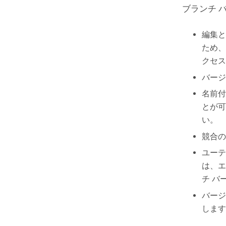
ブランチ 
編集と
ため、
クセス
バージ
名前付
とが可
い。
競合の
ユーテ
は、エ
チ バ
バージ
します