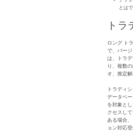
とはで
トラ
ロング ト
で、バージ
は、トラデ
り、複数の
オ、推定解
トラディシ
データベー
を対象とし
クセスして
ある場合、
ョン対応登