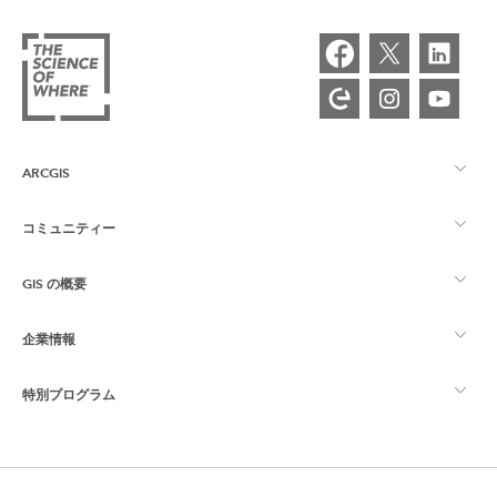
ARCGIS
コミュニティー
ArcGIS の概要
GIS の概要
Esri Community
マッピング
企業情報
GIS とは
ArcGIS ブログ
ArcGIS Pro
特別プログラム
Esri について
ロケーション インテリジェンス
業界ブログ
ArcGIS Enterprise
ArcGIS for Personal Use
Esri に連絡
トレーニング
ユーザー調査およびテスト
ArcGIS Online