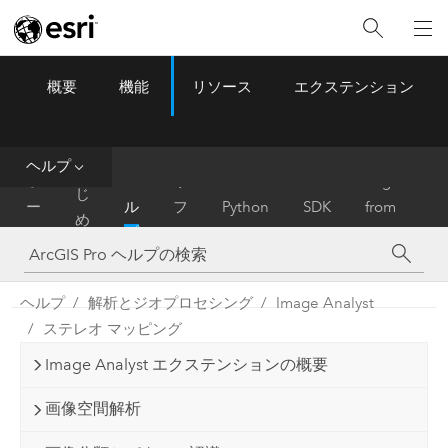
概要
機能
リソース
エクステンション
ArcGIS Pro
Menu
ツ
ー
ル
ヘルプ
は
ホ
ヘ
リ
Migrate
じ
ー
ル
フ
Python
SDK
from
め
ム
プ
ァ
ArcMap
に
レ
ン
ヘルプ
解析とジオプロセシング
Image Analyst
ス
ステレオ マッピング
Image Analyst エクステンションの概要
画像空間解析