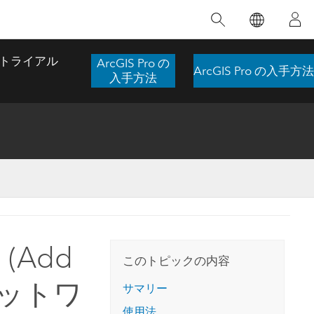
注目のトレーニング
注目の製品
注目のストーリー
注目
GIS について
イノベーションへの取り
組み
トライアル
ArcGIS Pro の
ArcGIS Pro の入手方法
合わせ
GIS とは
入手方法
スのアクセ
の実践
人工知能 (AI)
地理学的アプローチ
ロケーション インテリ
ジェンス
 更
デジタル トランスフォ
空間データ サイエンス: 解析を進化さ
ArcGIS Pro の概要
マップがライフラインとなるとき
The
ーメーション
品、開発
せる
ArcGIS Pro は、Esri の世界をリードする
2024 年にブラジルで発生した歴史的な洪水
著: J
ー
デジタル ツイン
GIS デスクトップ アプリケーションであ
の際、GIS 技術を専門とする企業である
このインストラクター主導型のコースで
本書
ンド
り、マッピング、解析、データ管理に用い
Codex は、30 日間で 17 件の緊急洪水アプ
Add
は、データのパターンや関係性を明らかに
かつ
られています。 技術がどのようなものかを
リケーションを構築し、重要な救助活動を
このトピックの内容
するために使用される空間統計技術を探索
解決
確認したり、ハンズオンのインタラクティ
実現しました。
し、複雑な問題を解決する知見を引き出し
 (ネットワ
らか
ブ マップを試したり、製品の機能を調べた
サマリー
ます。
ストーリーを読む
り、無料トライアルを開始したりします。
本書
使用法