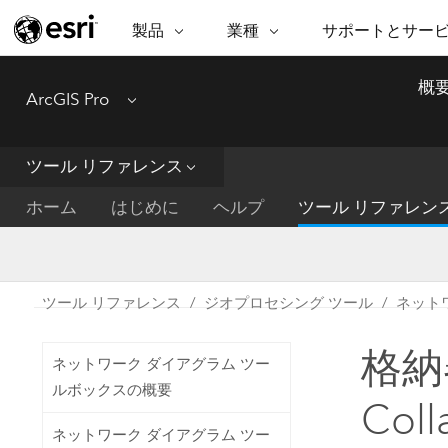
製品
業種
サポートとサー
ARCGIS
業種
サポートとサービス
機
概
ArcGIS Pro
Menu
ArcGIS の概要
建築・工業技術・建設
プロフェッショナル
非営利組
マ
Esri のエンタープライズ地理空間
コンサル
デ
テクニカル サポー
市民の安
プラットフォーム
ツール リファレンス
ビジネス
解
トレーニング
サイエン
ArcGIS Online
位
ホーム
はじめに
ヘルプ
ツール リファレン
自然保護
完全な SaaS マッピング プラット
地方自治
デ
フォーム
教育機関
空
持続可能
ArcGIS Pro
公共エネルギー
ツール リファレンス
ジオプロセシング ツール
ネット
電気通信
世界有数の GIS ソフトウェア
施設管理
格納
交通機関
ArcGIS Enterprise
ネットワーク ダイアグラム ツー
保健福祉サービス
GIS とマッピングの基本的なシス
ルボックスの概要
水道
Col
テム
中央政府
ネットワーク ダイアグラム ツー