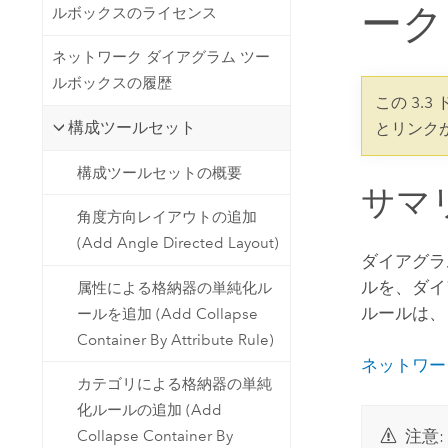
開発者向けテクノロジー
ーク
ルボックスのライセンス
自然資源
マッピング &amp; 空間解析アプリ
ネットワーク ダイアグラム ツー
ケーションの構築
ルボックスの履歴
すべての業種
この 3.
構成ツールセット
とリンク
すべてのプロダクト
構成ツールセットの概要
サマ
角度方向レイアウトの追加
(Add Angle Directed Layout)
ダイアグラ
ルを、ダイ
属性による格納器の単純化ル
ルールは、
ールを追加 (Add Collapse
Container By Attribute Rule)
ネットワー
カテゴリによる格納器の単純
化ルールの追加 (Add
注意:
Collapse Container By