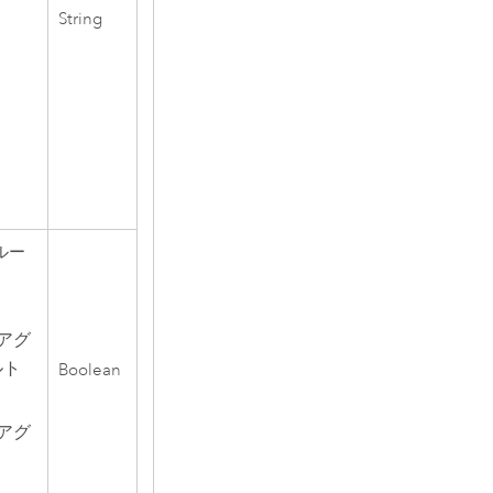
String
ルー
アグ
ルト
Boolean
アグ