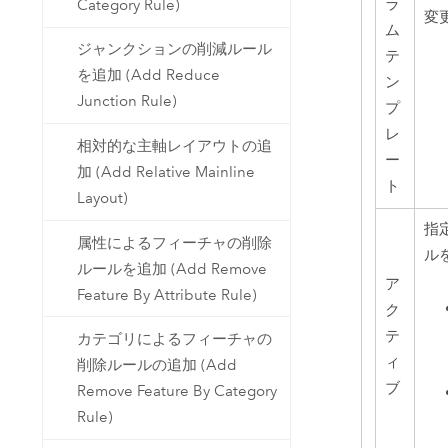
ラ
Category Rule)
変
ム
ジャンクションの削減ルール
テ
を追加 (Add Reduce
ン
Junction Rule)
プ
レ
相対的な主軸レイアウトの追
ー
加 (Add Relative Mainline
ト
Layout)
指
属性によるフィーチャの削除
ル
ルールを追加 (Add Remove
ア
Feature By Attribute Rule)
ク
テ
カテゴリによるフィーチャの
ィ
削除ルールの追加 (Add
ブ
Remove Feature By Category
Rule)