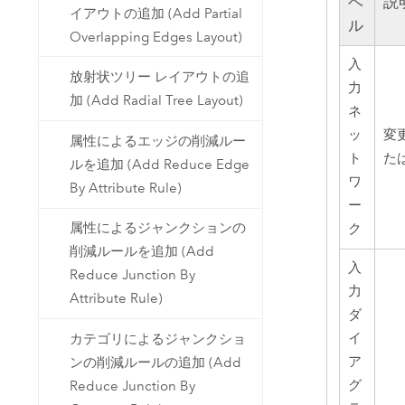
ベ
説
イアウトの追加 (Add Partial
ル
Overlapping Edges Layout)
入
放射状ツリー レイアウトの追
力
加 (Add Radial Tree Layout)
ネ
ッ
変
属性によるエッジの削減ルー
ト
た
ルを追加 (Add Reduce Edge
ワ
By Attribute Rule)
ー
属性によるジャンクションの
ク
削減ルールを追加 (Add
入
Reduce Junction By
力
Attribute Rule)
ダ
イ
カテゴリによるジャンクショ
ア
ンの削減ルールの追加 (Add
グ
Reduce Junction By