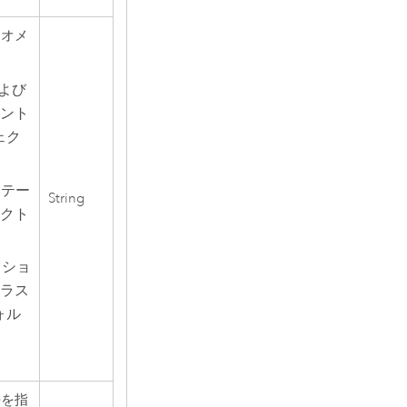
ジオメ
よび
イント
ェク
 テー
String
ェクト
クショ
クラス
ォル
法を指