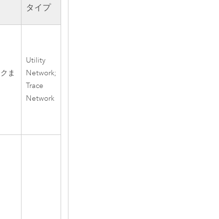
タイプ
Utility
ークま
Network;
Trace
Network