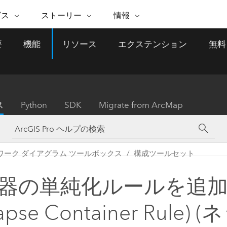
注目のイニシアティブ
ビス
ストーリー
情報
能
ESRI ストーリー
セルフサービス
ESRI について
ARCGIS の購入
ESRI に連絡
要
機能
リソース
エクステンション
無料
 サービス
織
ッピング
WhereNext Magazine
優れた地理空間情報活用へ
Esri について
ユーザー タイプ
ArcUser
サポートに問い
ータを空間的に表示および理解
エグゼクティブレベルのニ
の道
ArcGIS へのロールベー
ArcGIS ユーザー向け
ト
全
Esri のプログラムと取り組み
ュースと洞察
ス
的な技術リソース
析
Esri Community
ス
イベント
置情報を分析に活用
Esri ブログ
Esri ストア
ArcNews
ス
Python
SDK
Migrate from ArcMap
ArcGIS ブログ
実世界のグローバルな GIS
Esri の ArcGIS 製品
業界ニュースと ArcGIS
体
パートナー
ータ管理
技術革新
新情報
ドキュメント
間データの統合、編集、共有
購入方法
な開発
採用情報
インフラストラクチャ管理
Esri と The Science of Where
Esri 製品、パートナー製
ArcWatch
My Esri
ワーク ダイアグラム ツールボックス
構成ツールセット
GIS を活用して、最新の強靱で持続可能な未
メディアおよびアナリスト関
のポッドキャスト
者サブスクリプション
地理空間に関するニュ
来を創ります。 計画と運用に対する地理学
すべての機能
係者の方へ
ビジネスおよびテクノロジ
ス、見解、およびトレ
的アプローチは、インフラストラクチャ プ
器の単純化ルールを追加 (
ロジェクトが周囲の環境とどのように関連
ー リーダーの声
しているかをリーダーが理解するのに役立
lapse Container Rule)
ちます。
Esri に連絡
すべてのストーリー
インフラストラクチャ管理の探索