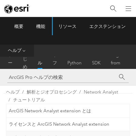
概要
機能
リソース
エクステンション
ArcGIS Pro
Menu
ツ
ー
ル
ヘルプ
は
ホ
ヘ
リ
Migrate
じ
ー
ル
フ
Python
SDK
from
め
ム
プ
ァ
ArcMap
に
レ
ン
ヘルプ
解析とジオプロセシング
Network Analyst
ス
チュートリアル
ArcGIS Network Analyst extension とは
ライセンスと ArcGIS Network Analyst extension