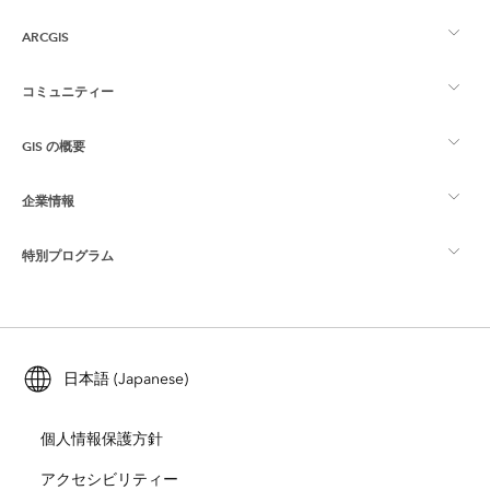
ARCGIS
コミュニティー
ArcGIS の概要
GIS の概要
Esri Community
マッピング
企業情報
GIS とは
ArcGIS ブログ
ArcGIS Pro
特別プログラム
Esri について
ロケーション インテリジェンス
業界ブログ
ArcGIS Enterprise
ArcGIS for Personal Use
Esri に連絡
トレーニング
ユーザー調査およびテスト
ArcGIS Online
ArcGIS for Student Use
日本語 (Japanese)
採用情報
ArcUser
Esri Young Professionals Network
開発者向けテクノロジー
自然保護
個人情報保護方針
オープンビジョン
ArcNews
イベント
ArcGIS Location Platform
アクセシビリティー