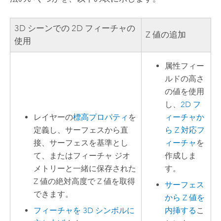
3D シーンでの 2D フィーチャの
Z 値の追加
使用
属性フィー
ルドの高さ
の値を使用
し、
2D フ
レイヤーの
標高プロパティ
を
ィーチャか
定義し、サーフェスから直
ら Z 対応フ
接、サーフェスを基準とし
ィーチャ
を
て、またはフィーチャ ジオ
作成しま
メトリーと一緒に保存された
す。
Z 値の絶対高度で Z 値を取得
サーフェス
できます。
から Z 値を
フィーチャを 3D シンボルに
内挿する
こ