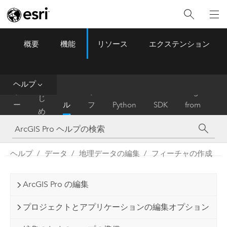
概要
機能
リソース
エクステンション
ArcGIS Pro
Menu
ツ
ー
ル
ヘルプ
は
ホ
ヘ
リ
Migrate
じ
ー
ル
フ
Python
SDK
from
め
ム
プ
ァ
ArcMap
に
レ
ン
ヘルプ
データ
地理データの編集
フィーチャの作成
ス
ArcGIS Pro の編集
プロジェクトとアプリケーションの編集オプション