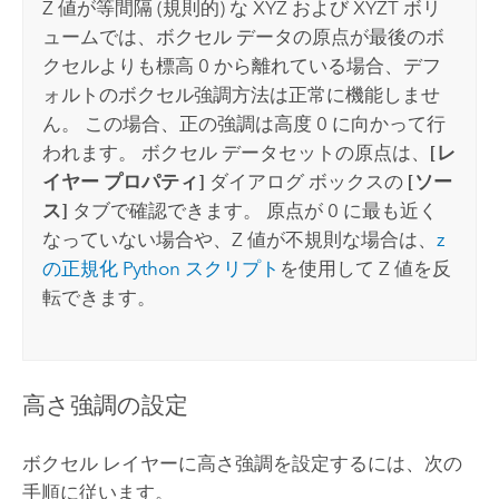
Z 値が等間隔 (規則的) な XYZ および XYZT ボリ
ュームでは、ボクセル データの原点が最後のボ
クセルよりも標高 0 から離れている場合、デフ
ォルトのボクセル強調方法は正常に機能しませ
ん。 この場合、正の強調は高度 0 に向かって行
われます。 ボクセル データセットの原点は、
[レ
イヤー プロパティ]
ダイアログ ボックスの
[ソー
ス]
タブで確認できます。 原点が 0 に最も近く
なっていない場合や、Z 値が不規則な場合は、
z
の正規化
Python
スクリプト
を使用して Z 値を反
転できます。
高さ強調の設定
ボクセル レイヤーに高さ強調を設定するには、次の
手順に従います。