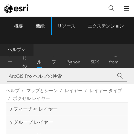
概要
機能
リソース
エクステンション
ArcGIS Pro
Menu
ツ
ー
ル
ヘルプ
は
ホ
ヘ
リ
Migrate
じ
ー
ル
フ
Python
SDK
from
め
ム
プ
ァ
ArcMap
に
レ
ン
ヘルプ
マップとシーン
レイヤー
レイヤー タイプ
ス
ボクセル レイヤー
フィーチャ レイヤー
グループ レイヤー