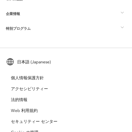
Esri Community
マッピング
企業情報
GIS とは
ArcGIS ブログ
ArcGIS Pro
特別プログラム
Esri について
ロケーション インテリジェンス
業界ブログ
ArcGIS Enterprise
ArcGIS for Personal Use
Esri に連絡
トレーニング
ユーザー調査およびテスト
ArcGIS Online
ArcGIS for Student Use
日本語 (Japanese)
採用情報
ArcUser
Esri Young Professionals Network
開発者向けテクノロジー
自然保護
個人情報保護方針
オープンビジョン
ArcNews
イベント
ArcGIS Location Platform
アクセシビリティー
災害対応
パートナー
ArcWatch
法的情報
Esri ストア
教育機関
Web 利用規約
企業行動規範
Esri Press
ArcGIS Architecture Center
セキュリティー センター
非営利組織
環境および持続可能性の取り組み
Esri ビデオ