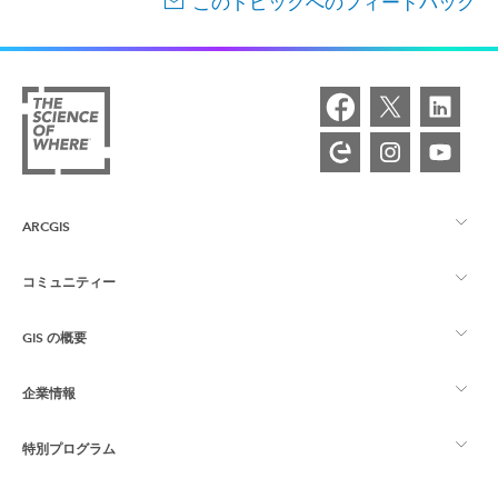
このトピックへのフィードバック
ARCGIS
コミュニティー
ArcGIS の概要
GIS の概要
Esri Community
マッピング
企業情報
GIS とは
ArcGIS ブログ
ArcGIS Pro
特別プログラム
Esri について
ロケーション インテリジェンス
業界ブログ
ArcGIS Enterprise