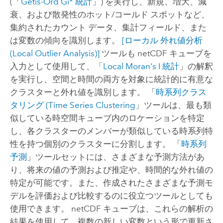
(「
Getis-Ord Gi* 統計
」) を実行し、新規、増大、減
衰、および散発性のホット/コールド スポットなど、
集約されたカウント データ、集計フィールド、また
は変数の傾向を識別します。
[ローカル 外れ値分析
(Local Outlier Analysis)]
ツールも netCDF キューブを
入力として使用して、「
Local Moran's I 統計
」の解釈
を実行し、空間と時間の両方を対象に統計的に有意な
クラスターと外れ値を識別します。 「
時系列クラス
タリング (Time Series Clustering
」ツールは、最も類
似している時空間キューブ内のロケーションを特定
し、各クラスターのメンバーが類似している時系列特
性を持つ個別のクラスターに分割します。 「
時系列
予測
」ツールセットには、さまざまな予測方法があ
り、将来の値の予測および推定や、時間的な外れ値の
特定が可能です。また、作成されたさまざまな予測モ
デルを評価および比較するのに役立つツールとしても
使用できます。 netCDF キューブは、これらの解析の
結果を使用して、複数の新しい変数という形で更新さ