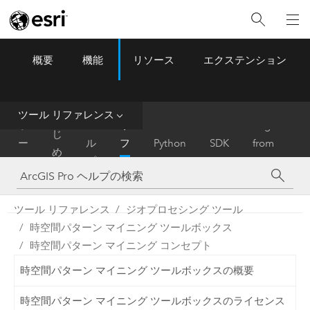
概要
機能
リソース
エクステンション
ArcGIS Pro
Menu
ツ
ー
ル
ツール リファレンス
は
ホ
ヘ
リ
Migrate
じ
ー
ル
フ
Python
SDK
from
め
ム
プ
ァ
ArcMap
に
レ
ン
ツール リファレンス
ジオプロセシング ツール
ス
時空間パターン マイニング ツールボックス
時空間パターン マイニング コンセプト
時空間パターン マイニング ツールボックスの概要
時空間パターン マイニング ツールボックスのライセンス