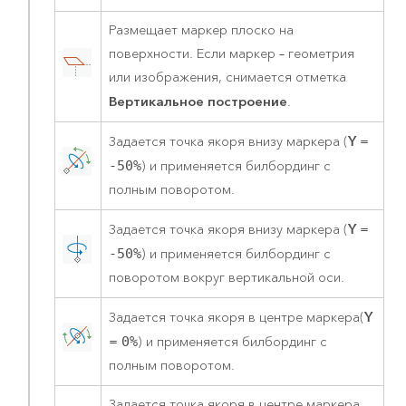
Размещает маркер плоско на
поверхности. Если маркер – геометрия
или изображения, снимается отметка
Вертикальное построение
.
Y
Задается точка якоря внизу маркера (
=
-50%
) и применяется билбординг с
полным поворотом.
Y
Задается точка якоря внизу маркера (
=
-50%
) и применяется билбординг с
поворотом вокруг вертикальной оси.
Y
Задается точка якоря в центре маркера(
=
0%
) и применяется билбординг с
полным поворотом.
Задается точка якоря в центре маркера