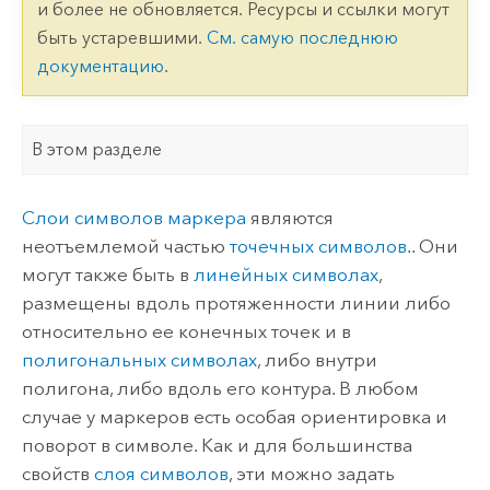
и более не обновляется. Ресурсы и ссылки могут
быть устаревшими.
См. самую последнюю
документацию
.
В этом разделе
Слои символов маркера
являются
неотъемлемой частью
точечных символов
.. Они
могут также быть в
линейных символах
,
размещены вдоль протяженности линии либо
относительно ее конечных точек и в
полигональных символах
, либо внутри
полигона, либо вдоль его контура. В любом
случае у маркеров есть особая ориентировка и
поворот в символе. Как и для большинства
свойств
слоя символов
, эти можно задать