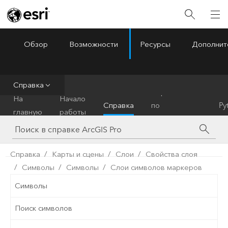
Обзор
Возможности
Ресурсы
Дополнит
ArcGIS Pro
Menu
Справка
Справочник
На
Начало
Справка
по
Py
главную
работы
инструментам
Справка
Карты и сцены
Слои
Свойства слоя
Символы
Символы
Слои символов маркеров
Символы
Поиск символов