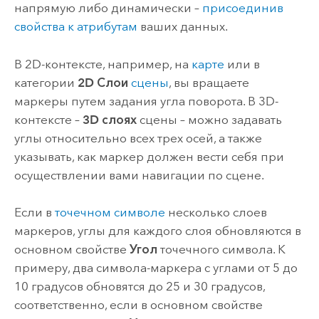
напрямую либо динамически –
присоединив
свойства к атрибутам
ваших данных.
В 2D-контексте, например, на
карте
или в
категории
2D Слои
сцены
, вы вращаете
маркеры путем задания угла поворота. В 3D-
контексте –
3D слоях
сцены – можно задавать
углы относительно всех трех осей, а также
указывать, как маркер должен вести себя при
осуществлении вами навигации по сцене.
Если в
точечном символе
несколько слоев
маркеров, углы для каждого слоя обновляются в
основном свойстве
Угол
точечного символа. К
примеру, два символа-маркера с углами от 5 до
10 градусов обновятся до 25 и 30 градусов,
соответственно, если в основном свойстве