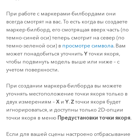
При работе с маркерами-билбордами они
всегда смотрят на вас. То есть когда вы создаете
маркер-билборд, его смотрящая вверх часть (по
темно-синей оси) теперь смотрит на север (по
темно-зеленой оси) в
просмотре символа
. Вам
может понадобиться уточнить
Y
точки якоря,
чтобы подвинуть модель выше или ниже – с
учетом поверхности.
При создании маркера-билборда вы можете
уточнять местоположение точки якоря только в
двух измерениям –
X
и
Y
.
Z
точки якоря будет
игнорироваться, и доступны только 2D-опции
точки якоря в меню
Предустановки точки якоря
.
Если для вашей сцены настроено отбрасывание