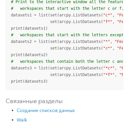
# Print to the interactive window all the feature d
#   workspaces that start with the letter c or f.
datasets1 = list(set(arcpy.ListDatasets(
"c*"
, 
"Feat
                 set(arcpy.ListDatasets(
"f*"
, 
"Feat
#   workspaces that start with the letters except c
datasets2 = list(set(arcpy.ListDatasets(
"*"
, 
"Featu
                 set(arcpy.ListDatasets(
"c*"
, 
"Feat
#   workspaces that contain both the letter c and f
datasets3 = list(set(arcpy.ListDatasets(
"*c*"
, 
"Fea
                 set(arcpy.ListDatasets(
"*f*"
, 
"Fea
print(datasets3)
Связанные разделы
Создание списков данных
Walk