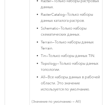
Raster
—
Только наборы растровых
данных.
RasterCatalog
—
Только наборы
данных каталога растров.
Schematic
—
Только наборы
схематических данных.
Terrain
—
Только наборы данных
Terrain.
Tin
—
Только наборы данных TIN.
Topology
—
Только наборы данных
топологии.
All
—
Все наборы данных в рабочей
области. Это значение
используется по умолчанию.
(Значение по умолчанию — All)