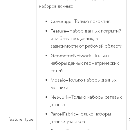
наборов данных:
Coverage
—
Только покрытия.
Feature
—
Набор данных покрытий
или базы геоданных, в
зависимости от рабочей области.
GeometricNetwork
—
Только
наборы данных геометрических
сетей.
Mosaic
—
Только наборы данных
мозаики.
Network
—
Только наборы сетевых
данных.
ParcelFabric
—
Только наборы
feature_type
данных участков.