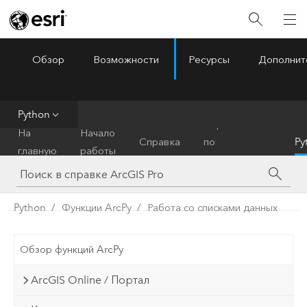
Обзор
Возможности
Ресурсы
Дополнит
ArcGIS Pro
Menu
Python
Справочник
На
Начало
Справка
по
Py
главную
работы
инструментам
Python
Функции ArcPy
Работа со списками данных
Обзор функций ArcPy
ArcGIS Online / Портал