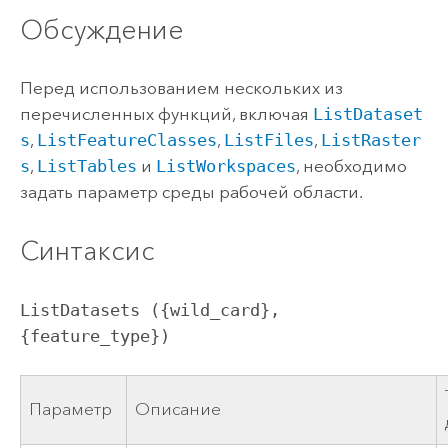
Обсуждение
Перед использованием нескольких из
перечисленных функций, включая
ListDataset
s
,
ListFeatureClasses
,
ListFiles
,
ListRaster
s
,
ListTables
и
ListWorkspaces
, необходимо
задать параметр среды рабочей области.
Синтаксис
ListDatasets ({wild_card}, 
{feature_type})
Параметр
Описание