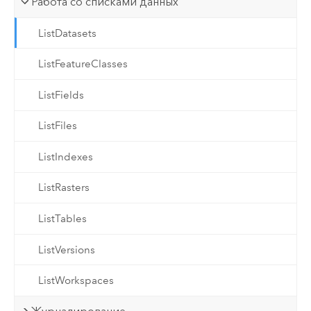
Работа со списками данных
ListDatasets
ListFeatureClasses
ListFields
ListFiles
ListIndexes
ListRasters
ListTables
ListVersions
ListWorkspaces