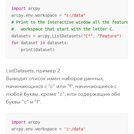
import
 arcpy

arcpy.env.workspace = 
"c:/data"
# Print to the Interactive window all the feature d
#   workspace that start with the letter C.
datasets = arcpy.ListDatasets(
"C*"
, 
"Feature"
for
 dataset 
in
 datasets:

    print(dataset)
ListDatasets, пример 2
Выводит список имен наборов данных,
начинающихся с "c" или "f", начинающиеся с
любой буквы, кроме "c", или содержащие обе
буквы "c" и "f".
import
 arcpy

arcpy.env.workspace = 
'c:/data'