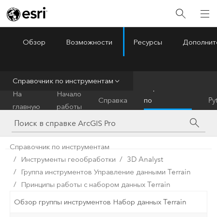
Обзор
Возможности
Ресурсы
Дополнит
ArcGIS Pro
Menu
Справочник по инструментам
Справочник
На
Начало
Справка
по
Py
главную
работы
инструментам
Справочник по инструментам
Инструменты геообработки
3D Analyst
Группа инструментов Управление данными Terrain
Принципы работы с набором данных Terrain
Обзор группы инструментов Набор данных Terrain