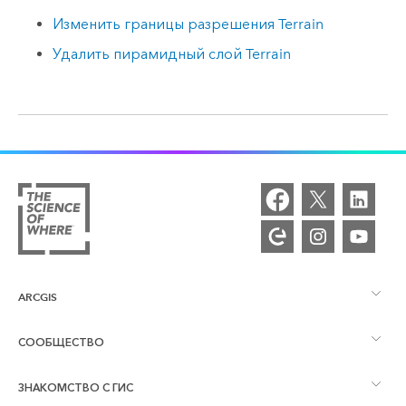
Изменить границы разрешения Terrain
Удалить пирамидный слой Terrain
ARCGIS
СООБЩЕСТВО
Обзор ArcGIS
ЗНАКОМСТВО С ГИС
Сообщества и форумы
Картография