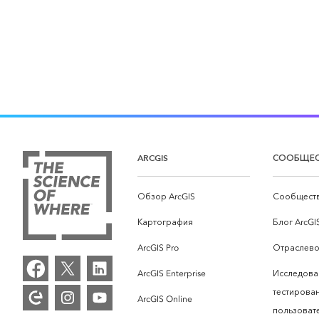
ARCGIS
СООБЩЕ
Обзор ArcGIS
Сообществ
Картография
Блог ArcGI
ArcGIS Pro
Отраслево
ArcGIS Enterprise
Исследова
тестирова
ArcGIS Online
пользоват