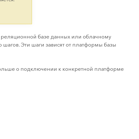
версию.
позволили провести критически важные
данных, а также для получения
инфраструктурой
спасательные операции.
результатов, позволяющих решать
Изучить ArcGIS Pro
сложные задачи.
Прочитать статью
Изучить этот курс
, реляционной базе данных или облачному
 шагов. Эти шаги зависят от платформы базы
больше о подключении к конкретной платформе