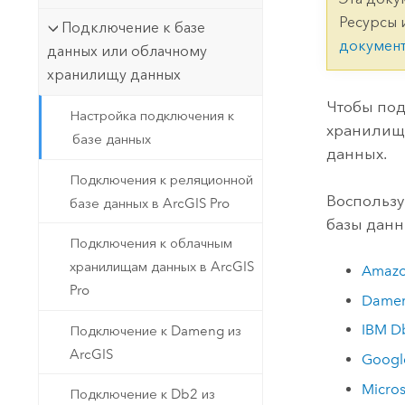
Государственное управ
Фундаментальная система для
Ресурсы 
Подключение к базе
ГИС и картографии
Природные ресурсы
докумен
данных или облачному
хранилищу данных
Технология Developer
Создание картографических
Все отрасли
Чтобы под
Настройка подключения к
приложений и приложений
хранилищу
базе данных
пространственного анализа
данных.
Подключения к реляционной
Воспользу
базе данных в ArcGIS Pro
Все продукты
базы данн
Подключения к облачным
хранилищам данных в ArcGIS
Amazo
Pro
Dame
IBM D
Подключение к Dameng из
ArcGIS
Googl
Micros
Подключение к Db2 из