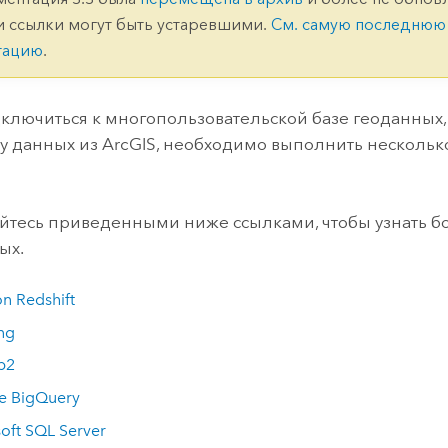
ление
Вода
и ссылки могут быть устаревшими.
См. самую последнюю
технологий
тацию
.
Все истории
ключиться к многопользовательской базе геоданных
 данных из ArcGIS, необходимо выполнить несколько
йтесь приведенными ниже ссылками, чтобы узнать 
ых.
n Redshift
ng
b2
e BigQuery
oft SQL Server