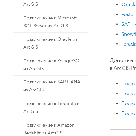
Oracl
ArcGIS
Postg
Подключение к Microsoft
SAP 
SQL Server из ArcGIS
Snowf
Подключение к Oracle из
Terada
ArcGIS
Дополните
Подключение к PostgreSQL
в
ArcGIS P
из ArcGIS
Подключение к SAP HANA
Подкл
из ArcGIS
Подкл
Подкл
Подключение к Teradata из
ArcGIS
Подкл
Подключение к Amazon
Redshift из ArcGIS