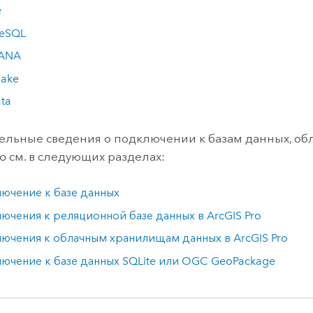
e
reSQL
HANA
lake
ta
льные сведения о подключении к базам данных, о
ro
см. в следующих разделах:
ючение к базе данных
ючения к реляционной базе данных в
ArcGIS Pro
ючения к облачным хранилищам данных в
ArcGIS Pro
ючение к базе данных
SQLite
или
OGC GeoPackage