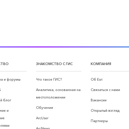
СТВО
ЗНАКОМСТВО С ГИС
КОМПАНИЯ
а и форумы
Что такое ГИС?
Об Esri
S
Аналитика, основанная на
Связаться с нами
местоположении
й блог
Вакансии
Обучение
ние и
Открытый взгляд
ние
ArcUser
Партнеры
елями
ArcNews