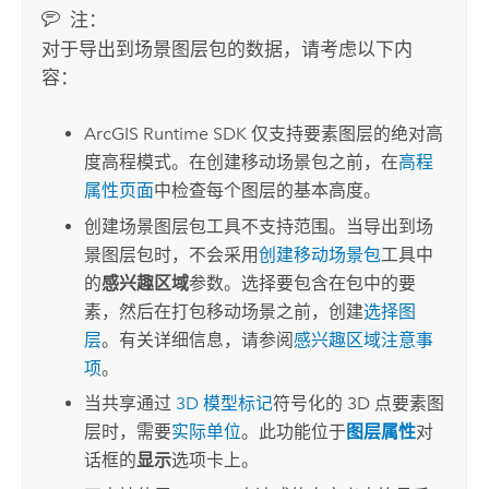
注：
对于导出到场景图层包的数据，请考虑以下内
容：
ArcGIS Runtime SDK
仅支持要素图层的绝对高
度高程模式。在创建移动场景包之前，在
高程
属性页面
中检查每个图层的基本高度。
创建场景图层包工具不支持范围。当导出到场
景图层包时，不会采用
创建移动场景包
工具中
的
感兴趣区域
参数。选择要包含在包中的要
素，然后在打包移动场景之前，创建
选择图
层
。有关详细信息，请参阅
感兴趣区域注意事
项
。
当共享通过
3D 模型标记
符号化的 3D 点要素图
层时，需要
实际单位
。此功能位于
图层属性
对
话框的
显示
选项卡上。