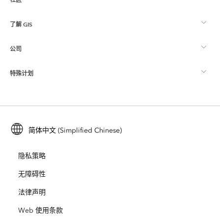
ArcGIS 概览
了解 GIS
Esri 社区
制图
公司
什么是 GIS？
ArcGIS 博客
ArcGIS Pro
特殊计划
关于 Esri
位置智能
行业博客
ArcGIS Enterprise
ArcGIS for Personal Use
联系我们
培训
用户研究和测试
ArcGIS Online
ArcGIS for Student Use
简体中文 (Simplified Chinese)
招贤纳士
ArcUser
Esri 年轻专家关系网
开发者技术
保护
隐私策略
开放视野
ArcNews
活动
ArcGIS Location Platform
无障碍性
灾难响应
合作伙伴
ArcWatch
法律声明
Esri Store
教育
Web 使用条款
业务行为准则
Esri Press