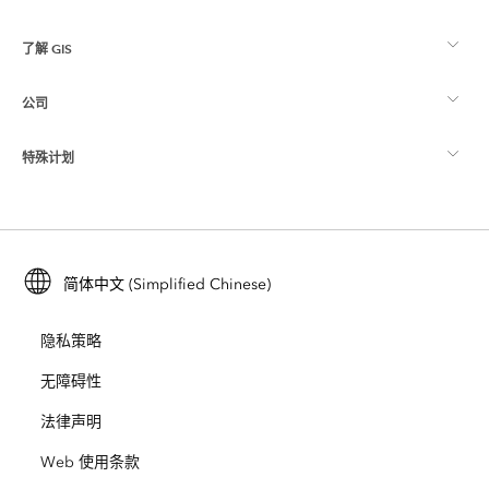
了解 GIS
Esri 社区
制图
公司
什么是 GIS？
ArcGIS 博客
ArcGIS Pro
特殊计划
关于 Esri
位置智能
行业博客
ArcGIS Enterprise
ArcGIS for Personal Use
联系我们
培训
用户研究和测试
ArcGIS Online
ArcGIS for Student Use
简体中文 (Simplified Chinese)
招贤纳士
ArcUser
Esri 年轻专家关系网
开发者技术
保护
隐私策略
开放视野
ArcNews
活动
ArcGIS Location Platform
无障碍性
灾难响应
合作伙伴
ArcWatch
法律声明
Esri Store
教育
Web 使用条款
业务行为准则
Esri Press
ArcGIS Architecture Center