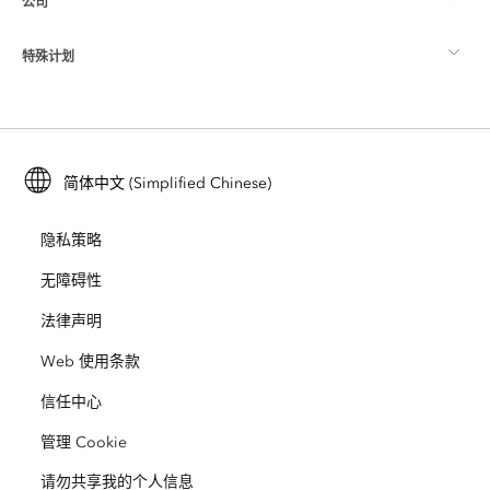
公司
什么是 GIS？
ArcGIS 博客
ArcGIS Pro
特殊计划
关于 Esri
位置智能
行业博客
ArcGIS Enterprise
ArcGIS for Personal Use
联系我们
培训
用户研究和测试
ArcGIS Online
ArcGIS for Student Use
简体中文 (Simplified Chinese)
招贤纳士
ArcUser
Esri 年轻专家关系网
开发者技术
保护
隐私策略
开放视野
ArcNews
活动
ArcGIS Location Platform
无障碍性
灾难响应
合作伙伴
ArcWatch
法律声明
Esri Store
教育
Web 使用条款
业务行为准则
Esri Press
ArcGIS Architecture Center
信任中心
非营利机构
环境与可持续发展倡议
Esri 视频
管理 Cookie
请勿共享我的个人信息
种族平等
网站地图