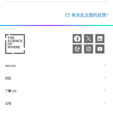
有关此主题的反馈?
ARCGIS
社区
ArcGIS 概览
了解 GIS
Esri 社区
制图
公司
什么是 GIS？
ArcGIS 博客
ArcGIS Pro