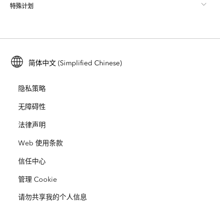
特殊计划
关于 Esri
位置智能
行业博客
ArcGIS Enterprise
ArcGIS for Personal Use
联系我们
培训
用户研究和测试
ArcGIS Online
ArcGIS for Student Use
简体中文 (Simplified Chinese)
招贤纳士
ArcUser
Esri 年轻专家关系网
开发者技术
保护
隐私策略
开放视野
ArcNews
活动
ArcGIS Location Platform
无障碍性
灾难响应
合作伙伴
ArcWatch
法律声明
Esri Store
教育
Web 使用条款
业务行为准则
Esri Press
ArcGIS Architecture Center
信任中心
非营利机构
环境与可持续发展倡议
Esri 视频
管理 Cookie
请勿共享我的个人信息
种族平等
网站地图
GIS 字典